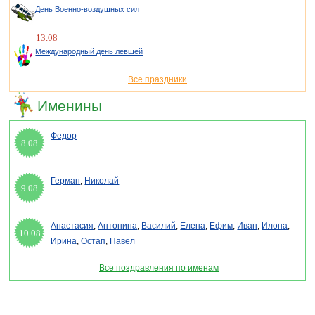
День Военно-воздушных сил
13.08
Международный день левшей
Все праздники
Именины
Федор
8.08
Герман
,
Николай
9.08
Анастасия
,
Антонина
,
Василий
,
Елена
,
Ефим
,
Иван
,
Илона
,
10.08
Ирина
,
Остап
,
Павел
Все поздравления по именам