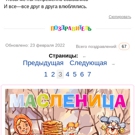
И все—все друг в друга влюблялись.
Скопировать
Обновлено:
23 февраля 2022
Всего поздравлений:
67
Страницы:
←
Предыдущая
Следующая
→
1
2
3
4
5
6
7