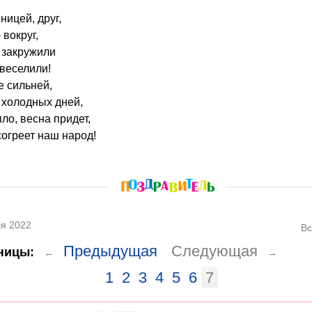
ницей, друг,
 вокруг,
 закружили
веселили!
е сильней,
 холодных дней,
ло, весна придет,
огреет наш народ!
я 2022
Вс
Предыдущая
Следующая
ницы:
←
→
1
2
3
4
5
6
7