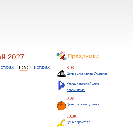
ей 2027
Праздники
 стихах
в смс
в стихах
8.08
День войск связи Украины
Международный день
альпинизма
9.08
День физкультурника
10.08
День строителя