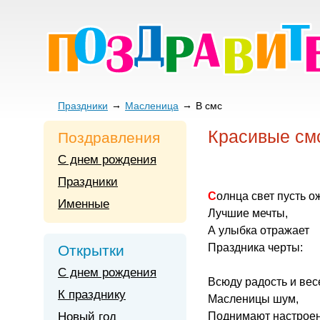
Праздники
Масленица
В смс
Красивые см
Поздравления
С днем рождения
Праздники
Солнца свет пусть 
Именные
Лучшие мечты,
А улыбка отражает
Праздника черты:
Открытки
С днем рождения
Всюду радость и вес
К празднику
Масленицы шум,
Новый год
Поднимают настроен