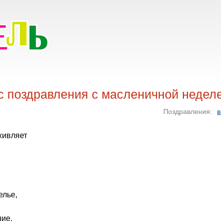
с поздравления с масленичной недел
Поздравления:
в
оживляет
елье,
ие,