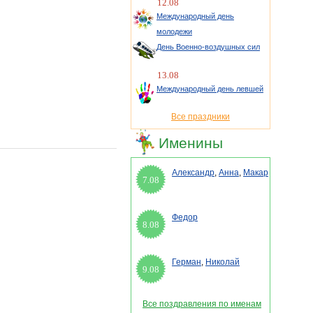
12.08
Международный день
молодежи
День Военно-воздушных сил
13.08
Международный день левшей
Все праздники
Именины
Александр
,
Анна
,
Макар
7.08
Федор
8.08
Герман
,
Николай
9.08
Все поздравления по именам