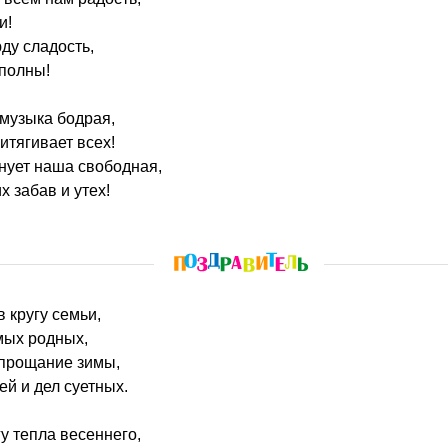
и!
ду сладость,
 полны!
музыка бодрая,
итягивает всех!
днует наша свободная,
х забав и утех!
в кругу семьи,
мых родных,
 прощание зимы,
ей и дел суетных.
у тепла весеннего,