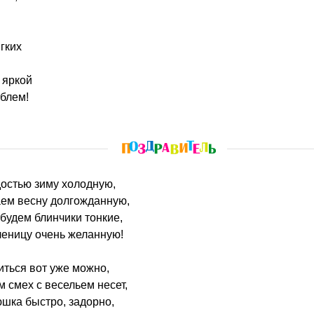
гких
 яркой
облем!
достью зиму холодную,
аем весну долгожданную,
будем блинчики тонкие,
леницу очень желанную!
иться вот уже можно,
 смех с весельем несет,
шка быстро, задорно,