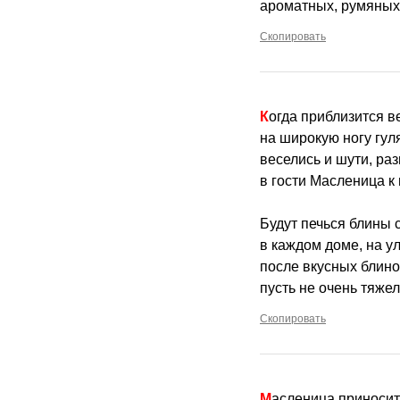
ароматных, румяных 
Скопировать
Когда приблизится 
на широкую ногу гул
веселись и шути, раз
в гости Масленица к 
Будут печься блины с
в каждом доме, на ул
после вкусных блино
пусть не очень тяже
Скопировать
Масленица приносит