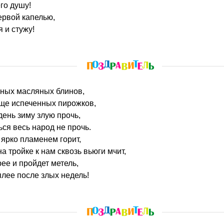
го душу!
ервой капелью,
 и стужу!
сных масляных блинов,
еще испеченных пирожков,
день зиму злую прочь,
ься весь народ не прочь.
ярко пламенем горит,
а тройке к нам сквозь вьюги мчит,
рее и пройдет метель,
плее после злых недель!