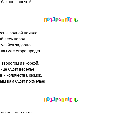
блинов напечет!
весны родной начало,
яй весь народ,
гуляйся задорно,
нам уже скоро придет!
 творогом и икоркой,
ице будет веселье,
в и количества рюмок,
лым вам будет похмелье!
 всем нам радость,