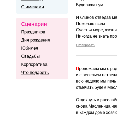
Будоражат ум.
С именами
И блинов отведав мя
Сценарии
Пожелаю всем
Счастья море, жизни
Праздников
Никогда не знать пр
Дня рождения
Скопировать
Юбилея
Свадьбы
Корпоратива
Провожаем мы с ра
Что подарить
и с весельем встреч
всю неделю мы печь 
отмечать будем Мас
Отдохнуть и расслаб
снова Масленица нам
в каждом доме хозяю