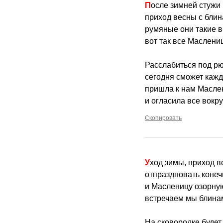
После зимней стужи
приход весны с блин
румяные они такие в
вот так все Маслени
Расслабиться под рю
сегодня сможет кажд
пришла к нам Масле
и огласила все вокру
Скопировать
Уход зимы, приход 
отпраздновать конеч
и Масленицу озорную
встречаем мы блина
На сковородке будет