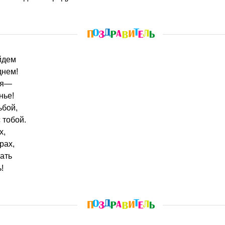
ойдем
днем!
ия—
нье!
ьбой,
 тобой.
х,
рах,
чать
!