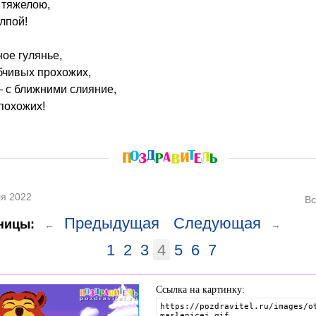
 тяжелою,
лпой!
ое гулянье,
бчивых прохожих,
 с ближними слияние,
 похожих!
я 2022
Вс
Предыдущая
Следующая
ницы:
←
→
1
2
3
4
5
6
7
Ссылка на картинку: