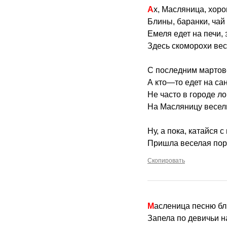
Ах, Масляница, хоро
Блины, баранки, чай 
Емеля едет на печи,
Здесь скоморохи вес
С последним мартов
А кто—то едет на сан
Не часто в городе л
На Масляницу весели
Ну, а пока, катайся с
Пришла веселая пора
Скопировать
Масленица песню б
Запела по девичьи н