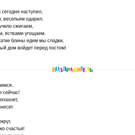
 сегодня наступил,
, весельем одарил.
учело сжигаем,
, яствами угощаем.
татке блины едим мы сладки,
дый дом войдет перед постом!
лимся.
 сейчас!
опахнет,
несет.
круг,
о счастья!