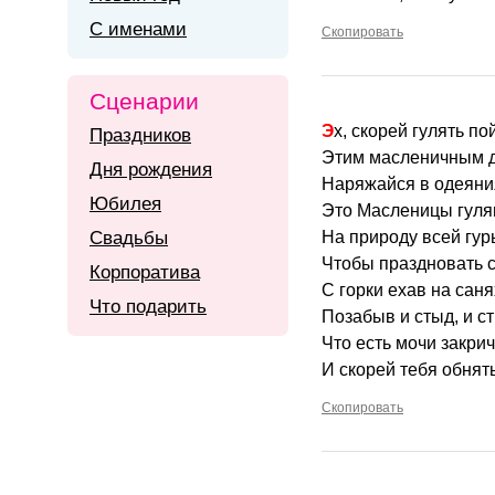
С именами
Скопировать
Сценарии
Эх, скорей гулять п
Праздников
Этим масленичным 
Дня рождения
Наряжайся в одеян
Юбилея
Это Масленицы гуля
Свадьбы
На природу всей гур
Чтобы праздновать с
Корпоратива
С горки ехав на саня
Что подарить
Позабыв и стыд, и ст
Что есть мочи закри
И скорей тебя обнять
Скопировать