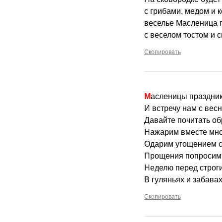
с грибами, медом и к
веселье Масленица г
с веселом тостом и 
Скопировать
Масленицы праздник
И встречу нам с вес
Давайте почитать об
Нажарим вместе мно
Одарим угощением с
Прощения попросим,
Неделю перед строг
В гуляньях и забавах
Скопировать