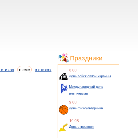
Праздники
 стихах
в смс
в стихах
8.08
День войск связи Украины
Международный день
альпинизма
9.08
День физкультурника
10.08
День строителя