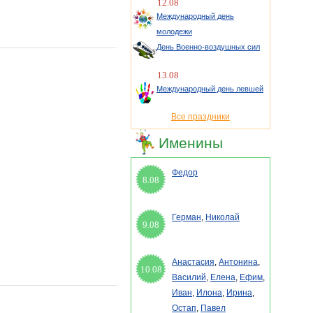
12.08
Международный день
молодежи
День Военно-воздушных сил
13.08
Международный день левшей
Все праздники
Именины
Федор
8.08
Герман
,
Николай
9.08
Анастасия
,
Антонина
,
10.08
Василий
,
Елена
,
Ефим
,
Иван
,
Илона
,
Ирина
,
Остап
,
Павел