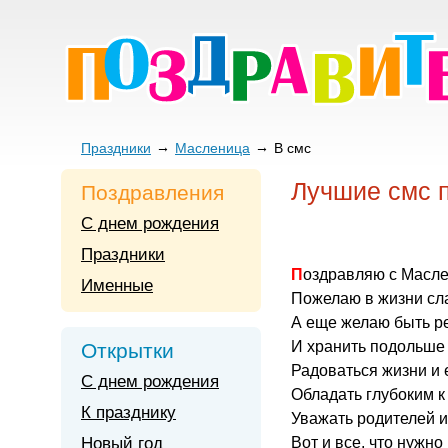
Праздники
Масленица
В смс
Лучшие смс 
Поздравления
С днем рождения
Праздники
Поздравляю с Масле
Именные
Пожелаю в жизни сла
А еще желаю быть ре
И хранить подольше
Открытки
Радоваться жизни и 
С днем рождения
Обладать глубоким к
К празднику
Уважать родителей и
Новый год
Вот и все, что нужно 