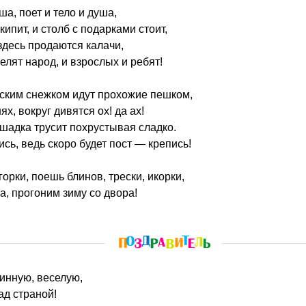
ша, поет и тело и душа,
кипит, и столб с подарками стоит,
 здесь продаются калачи,
елят народ, и взрослых и ребят!
ским снежком идут прохожие пешком,
ях, вокруг дивятся ох! да ах!
ошадка трусит похрустывая сладко.
сь, ведь скоро будет пост — крепись!
 горки, поешь блинов, трески, икорки,
, прогоним зиму со двора!
линную, веселую,
ад страной!