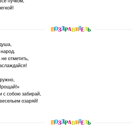
все пучком,
егкой!
 душа,
 народ.
 не отметить,
наслаждайся!
ружно,
Прощай!»
и с собою забирай,
весельем озаряй!