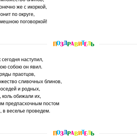
онечно же с икоркой,
онит по округе,
смешною поговоркой!
 сегодня наступил,
ною собою он явил.
ряды праотцов,
жество сливочных блинов,
оседей и родных,
 коль обижали их,
им предпасхочным постом
, в веселье проведем.