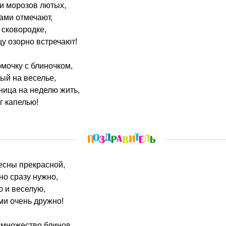
 и морозов лютых,
ами отмечают,
 сковородке,
цу озорно встречают!
мочку с блиночком,
ый на веселье,
ница на неделю жить,
г капелью!
весны прекрасной,
но сразу нужно,
 и веселую,
ми очень дружно!
 множество блинов,