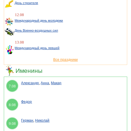
День строителя
12.08
Международный день молодежи
День Военно-воздушных сил
13.08
Международный день левшей
Все праздники
Именины
Александр
,
Анна
,
Макар
7.08
Федор
8.08
Герман
,
Николай
9.08