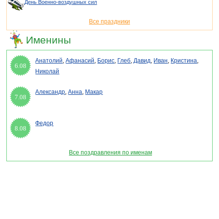
День Военно-воздушных сил
Все праздники
Именины
Анатолий
,
Афанасий
,
Борис
,
Глеб
,
Давид
,
Иван
,
Кристина
,
6.08
Николай
Александр
,
Анна
,
Макар
7.08
Федор
8.08
Все поздравления по именам