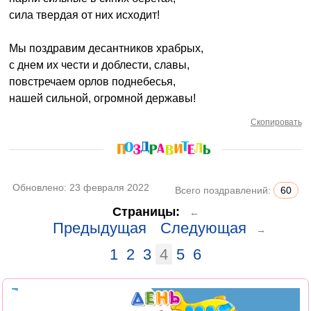
сила твердая от них исходит!
Мы поздравим десантников храбрых,
с днем их чести и доблести, славы,
повстречаем орлов поднебесья,
нашей сильной, огромной державы!
Скопировать
Обновлено:
23 февраля 2022
Всего поздравлений:
60
Страницы:
←
Предыдущая
Следующая
→
1
2
3
4
5
6