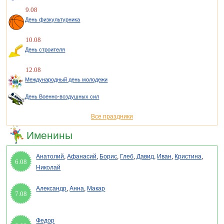
9.08
День физкультурника
10.08
День строителя
12.08
Международный день молодежи
День Военно-воздушных сил
Все праздники
Именины
Анатолий
,
Афанасий
,
Борис
,
Глеб
,
Давид
,
Иван
,
Кристина
,
6.08
Николай
Александр
,
Анна
,
Макар
7.08
Федор