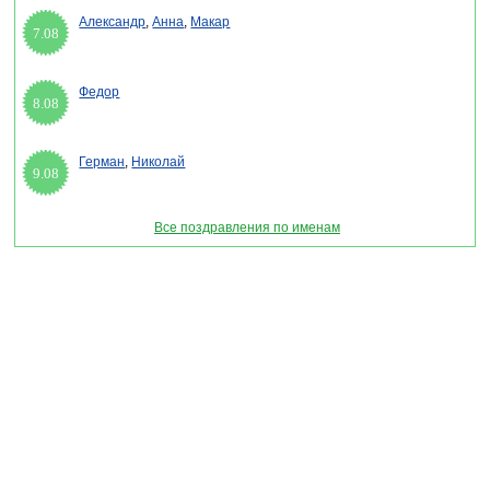
Александр
,
Анна
,
Макар
7.08
Федор
8.08
Герман
,
Николай
9.08
Все поздравления по именам
Раздел "Смс поздравление фотографу" © 2013-2022, 2023. Поздравления, Тосты,
Открытки, Сценарии.
Внимание! Авторские материалы! При использовании материалов активная ссылка на
сайт обязательна!
Поздравительным сайтам ЗАПРЕЩЕНО использовать материалы! Моментальная