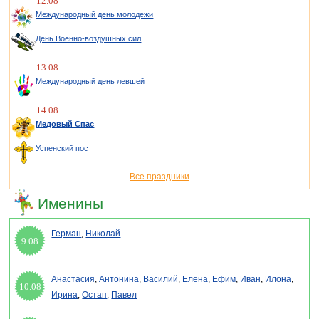
12.08
Международный день молодежи
День Военно-воздушных сил
13.08
Международный день левшей
14.08
Медовый Спас
Успенский пост
Все праздники
Именины
Герман
,
Николай
9.08
Анастасия
,
Антонина
,
Василий
,
Елена
,
Ефим
,
Иван
,
Илона
,
10.08
Ирина
,
Остап
,
Павел