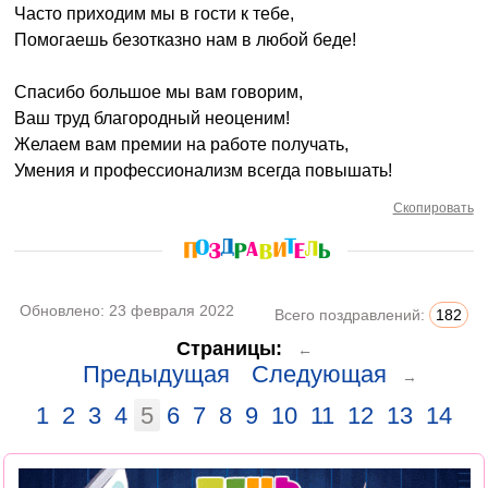
Часто приходим мы в гости к тебе,
Помогаешь безотказно нам в любой беде!
Спасибо большое мы вам говорим,
Ваш труд благородный неоценим!
Желаем вам премии на работе получать,
Умения и профессионализм всегда повышать!
Скопировать
Обновлено:
23 февраля 2022
Всего поздравлений:
182
Страницы:
←
Предыдущая
Следующая
→
1
2
3
4
5
6
7
8
9
10
11
12
13
14