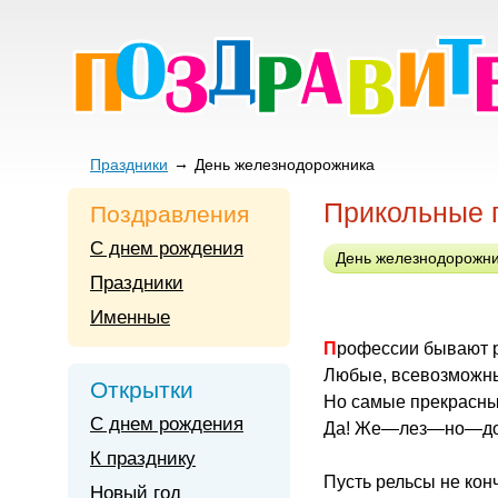
Праздники
День железнодорожника
Прикольные 
Поздравления
С днем рождения
День железнодорожни
Праздники
Именные
Профессии бывают 
Любые, всевозможн
Открытки
Но самые прекрасн
С днем рождения
Да! Же—лез—но—д
К празднику
Пусть рельсы не кон
Новый год