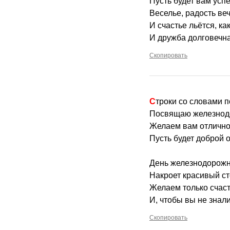
Пусть будет вам успе
Веселье, радость ве
И счастье льётся, ка
И дружба долговечна
Скопировать
Строки со словами 
Посвящаю железнод
Желаем вам отлично
Пусть будет доброй о
День железнодорожни
Накроет красивый с
Желаем только счасть
И, чтобы вы не знал
Скопировать