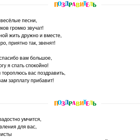
 весёлые песни,
ов громко звучат!
ой жить дружно и вместе,
ро, приятно так, звенят!
спасибо вам большое,
огу я спать спокойно!
 тороплюсь вас поздравить,
вам зарплату прибавит!
 радостно умчится,
вления для вас,
нисты