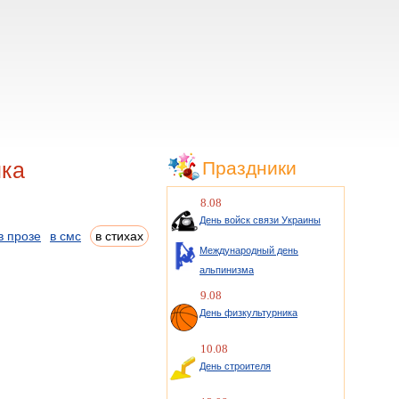
ика
Праздники
8.08
День войск связи Украины
в прозе
в смс
в стихах
Международный день
альпинизма
9.08
День физкультурника
10.08
День строителя