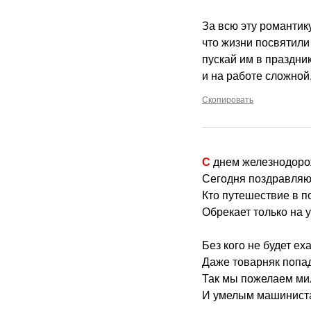
За всю эту романтик
что жизни посвятили
пускай им в праздник
и на работе сложной,
Скопировать
С днем железнодоро
Сегодня поздравляю 
Кто путешествие в п
Обрекает только на у
Без кого не будет ех
Даже товарняк попад
Так мы пожелаем ми
И умелым машиниста