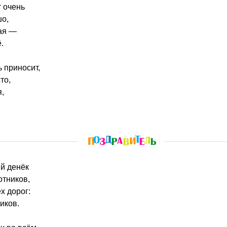
т очень
шо,
кая —
.
ь приносит,
то,
я,
ый денёк
отников,
х дорог:
иков.