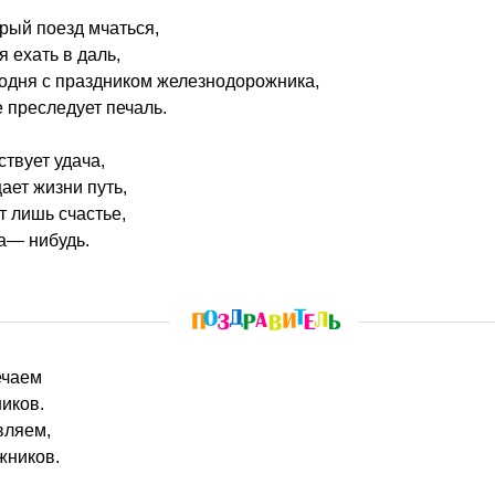
орый поезд мчаться,
 ехать в даль,
одня с праздником железнодорожника,
е преследует печаль.
ствует удача,
ает жизни путь,
т лишь счастье,
а— нибудь.
ечаем
иков.
вляем,
жников.