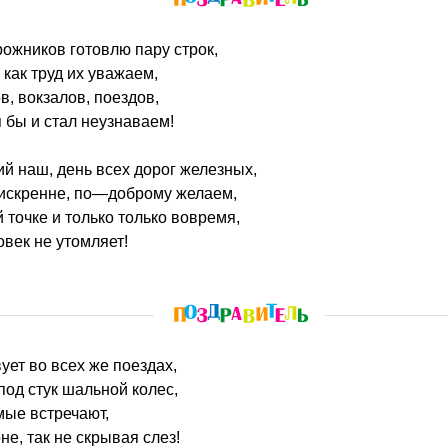
рожников готовлю пару строк,
 как труд их уважаем,
ов, вокзалов, поездов,
 бы и стал неузнаваем!
й наш, день всех дорог железных,
 искренне, по—доброму желаем,
 точке и только только вовремя,
овек не утомляет!
вует во всех же поездах,
под стук шальной колес,
мые встречают,
е, так не скрывая слез!