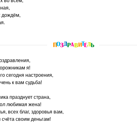
х во всём,
чная,
к дождём,
я.
поздравления,
орожникам я!
го сегодня настроения,
чень к вам судьба!
ка празднует страна,
тол любимая жена!
я, всех благ, здоровья вам,
и счёта своим деньгам!