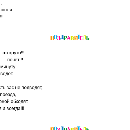
,
чаются
!!
это круто!!!
— почёт!!!
 минуту
ведёт.
ь вас не подводят,
 поезда,
оной обходят.
 и всегда!!!