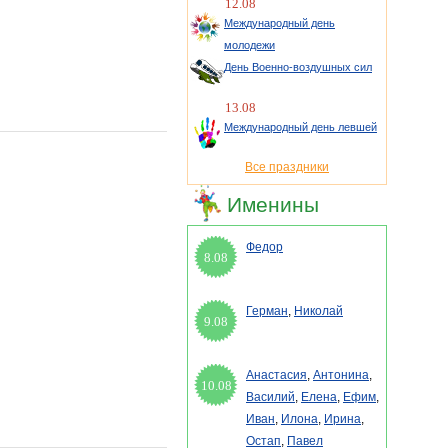
12.08
Международный день
молодежи
День Военно-воздушных сил
13.08
Международный день левшей
Все праздники
Именины
Федор
8.08
Герман
,
Николай
9.08
Анастасия
,
Антонина
,
10.08
Василий
,
Елена
,
Ефим
,
Иван
,
Илона
,
Ирина
,
Остап
,
Павел