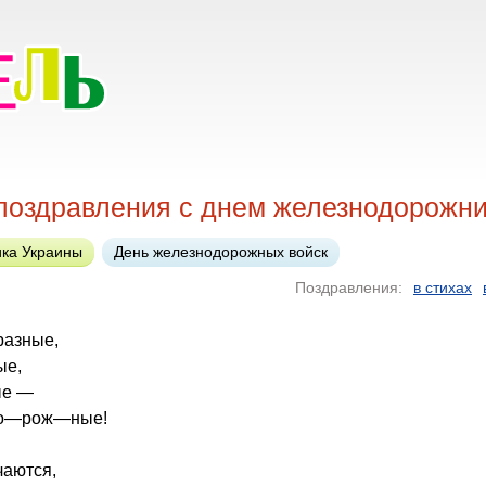
поздравления с днем железнодорожн
ка Украины
День железнодорожных войск
Поздравления:
в стихах
разные,
ые,
ые —
о—рож—ные!
чаются,