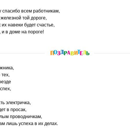
у спасибо всем работникам,
 железной той дороге,
 их навеки будет счастье,
 и в доме на пороге!
жника,
тех,
оезде
спех,
ать электричка,
ет в просак,
лым проводничкам,
м лишь успеха в их делах.