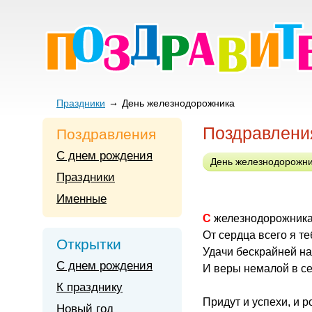
Праздники
День железнодорожника
Поздравлени
Поздравления
С днем рождения
День железнодорожни
Праздники
Именные
С железнодорожник
От сердца всего я те
Открытки
Удачи бескрайней н
С днем рождения
И веры немалой в се
К празднику
Придут и успехи, и р
Новый год