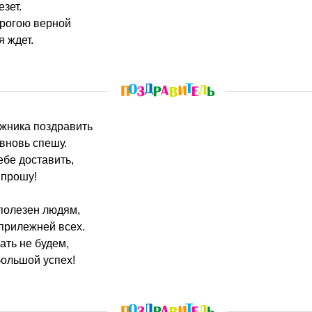
зет.
орогою верной
я ждет.
ожника поздравить
 вновь спешу.
ебе доставить,
 прошу!
 полезен людям,
прилежней всех.
ть не будем,
большой успех!