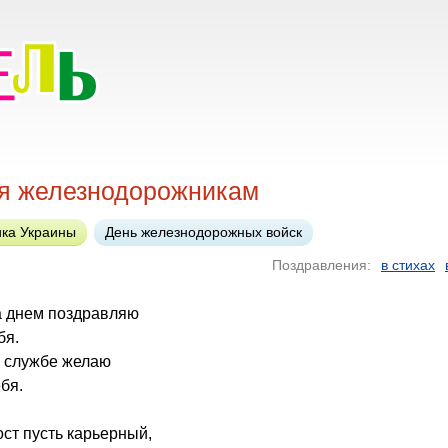
я железнодорожникам
ка Украины
День железнодорожных войск
Поздравления:
в стихах
а днем поздравляю
бя.
а службе желаю
бя.
ост пусть карьерный,