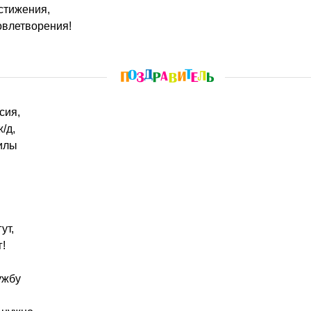
стижения,
овлетворения!
сия,
/д,
силы
ут,
г!
ужбу