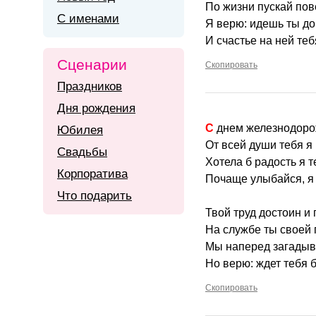
По жизни пускай пове
С именами
Я верю: идешь ты д
И счастье на ней теб
Сценарии
Скопировать
Праздников
Дня рождения
С днем железнодор
Юбилея
От всей души тебя я
Свадьбы
Хотела б радость я т
Корпоратива
Почаще улыбайся, я
Что подарить
Твой труд достоин и
На службе ты своей 
Мы наперед загадыва
Но верю: ждет тебя 
Скопировать