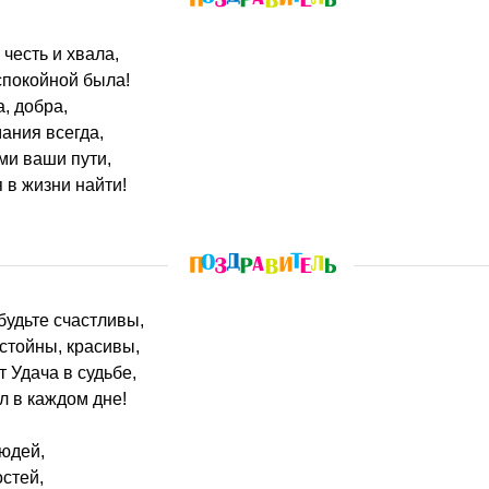
честь и хвала,
 спокойной была!
а, добра,
ания всегда,
ми ваши пути,
 в жизни найти!
будьте счастливы,
остойны, красивы,
 Удача в судьбе,
л в каждом дне!
юдей,
стей,