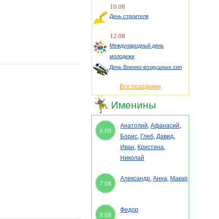
10.08
День строителя
12.08
Международный день
молодежи
День Военно-воздушных сил
Все праздники
Именины
Анатолий
,
Афанасий
,
6.08
Борис
,
Глеб
,
Давид
,
Иван
,
Кристина
,
Николай
Александр
,
Анна
,
Макар
7.08
Федор
8.08