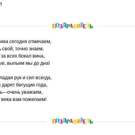
!
ика сегодня отмечаем,
 свой, точно знаем,
за всех бокал вина,
ые, выпьем мы до дна!
ладая рук и сил всегда,
 дарят бегущие года,
нь—очень уважаем,
 века вам пожелаем!