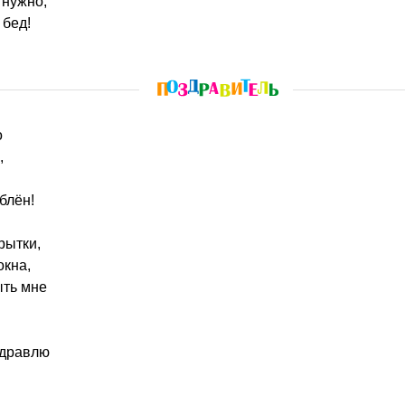
 нужно,
 бед!
о
,
блён!
рытки,
окна,
ыть мне
здравлю