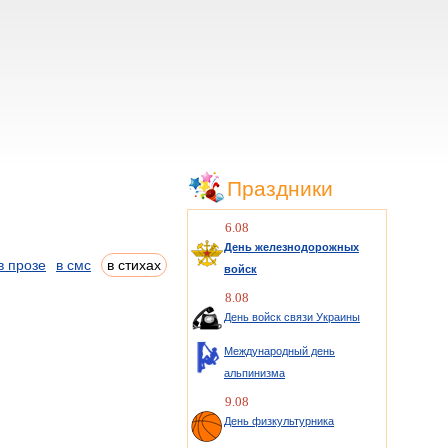
Праздники
6.08
День железнодорожных
в прозе
в смс
в стихах
войск
8.08
День войск связи Украины
Международный день
альпинизма
9.08
День физкультурника