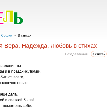
х Софии
В стихах
я Вера, Надежда, Любовь в стихах
Поздравления:
в стихах
равления ты
ы и в праздник Любви.
биться всего,
есконечно везло!
аще дела,
ой и светлой была!
— поможешь себе,