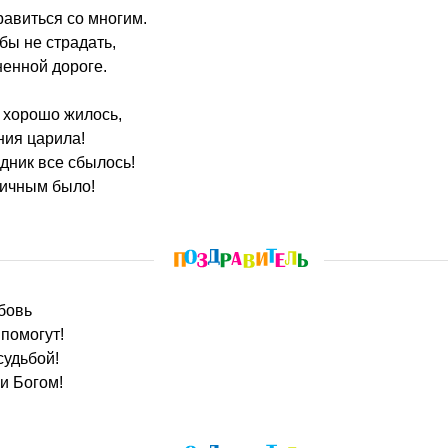
авиться со многим.
бы не страдать,
енной дороге.
 хорошо жилось,
ния царила!
дник все сбылось!
личным было!
бовь
 помогут!
судьбой!
и Богом!