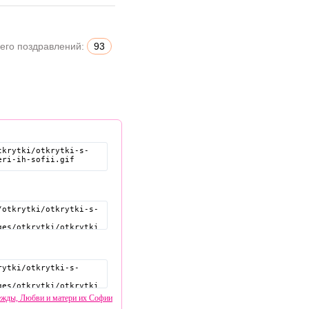
его поздравлений:
93
ежды, Любви и матери их Софии