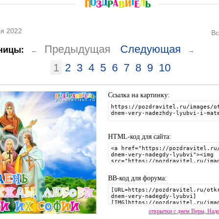
я 2022
Вс
Предыдущая
Следующая
ницы:
←
→
1
2
3
4
5
6
7
8
9
10
Ссылка на картинку:
HTML-код для сайта:
BB-код для форума:
открытки с днем Веры, Над