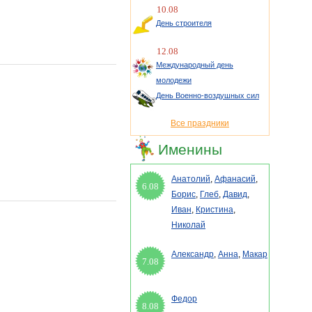
10.08
День строителя
12.08
Международный день
молодежи
День Военно-воздушных сил
Все праздники
Именины
Анатолий
,
Афанасий
,
6.08
Борис
,
Глеб
,
Давид
,
Иван
,
Кристина
,
Николай
Александр
,
Анна
,
Макар
7.08
Федор
8.08