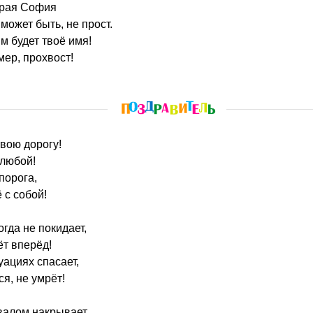
драя София
 может быть, не прост.
м будет твоё имя!
ер, прохвост!
твою дорогу!
 любой!
порога,
 с собой!
гда не покидает,
ёт вперёд!
уациях спасает,
я, не умрёт!
валом накрывает,