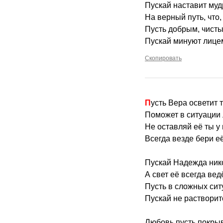
Пускай наставит му
На верный путь, что,
Пусть добрым, чисты
Пускай минуют лицем
Скопировать
Пусть Вера осветит 
Поможет в ситуации
Не оставляй её ты у 
Всегда везде бери её
Пускай Надежда нико
А свет её всегда вед
Пусть в сложных сит
Пускай не растворитс
Любовь пусть покры