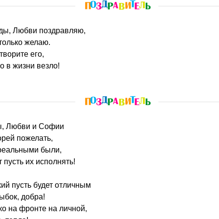
жды, Любви поздравляю,
только желаю.
творите его,
о в жизни везло!
ы, Любви и Софии
орей пожелать,
реальными были,
 пусть их исполнять!
кий пусть будет отличным
ыбок, добра!
ко на фронте на личной,