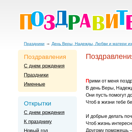
Праздники
День Веры, Надежды, Любви и матери и
Поздравлени
Поздравления
С днем рождения
Праздники
Прими от меня позд
Именные
В день Веры, Надежд
Они пусть помогут до
Чтоб в жизни тебе б
Открытки
С днем рождения
И добрые делать поч
К празднику
Чтоб жизнь интересн
Новый год
Другому поможешь 