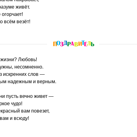
разуме живёт.
 огорчает!
о всём везёт!
в жизни? Любовь!
ужны, несомненно.
з искренних слов —
амым надежным и верным.
ни пусть вечно живет —
ркое чудо!
екрасный вам повезет,
вам и всюду!