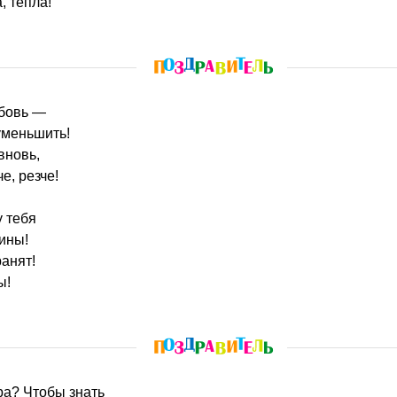
, тепла!
юбовь —
уменьшить!
вновь,
е, резче!
у тебя
ины!
ранят!
ы!
ра? Чтобы знать