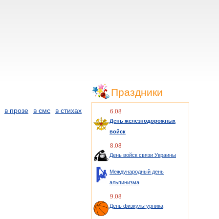
Праздники
в прозе
в смс
в стихах
6.08
День железнодорожных
войск
8.08
День войск связи Украины
Международный день
альпинизма
9.08
День физкультурника