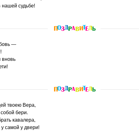
в нашей судьбе!
юбовь —
!
и вновь
ети!
ицей твоею Вера,
 собой бери.
рать кавалера,
 у самой у двери!