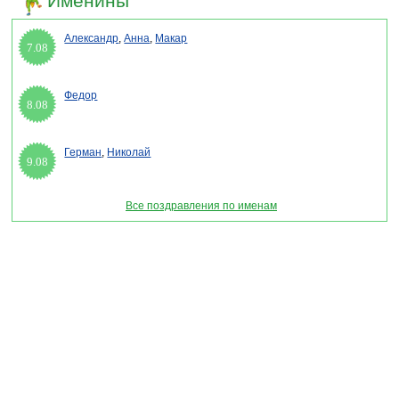
Именины
Александр
,
Анна
,
Макар
7.08
Федор
8.08
Герман
,
Николай
9.08
Все поздравления по именам
Раздел "Поздравления Вера, Надежда, Любовь в прозе" © 2013-2022, 2023.
Поздравления, Тосты, Открытки, Сценарии.
Внимание! Авторские материалы! При использовании материалов активная ссылка на