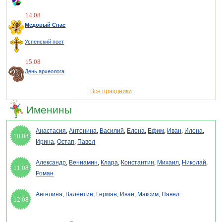
14.08
Медовый Спас
Успенский пост
15.08
День археолога
Все праздники
Именины
Анастасия
,
Антонина
,
Василий
,
Елена
,
Ефим
,
Иван
,
Илона
,
10.08
Ирина
,
Остап
,
Павел
Александр
,
Вениамин
,
Клара
,
Константин
,
Михаил
,
Николай
,
11.08
Роман
Ангелина
,
Валентин
,
Герман
,
Иван
,
Максим
,
Павел
12.08