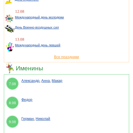
12.08
Международный день молодежи
День Военно-воздушных сил
13.08
Международный день левшей
Все праздники
Именины
Александр
,
Анна
,
Макар
7.08
Федор
8.08
Герман
,
Николай
9.08