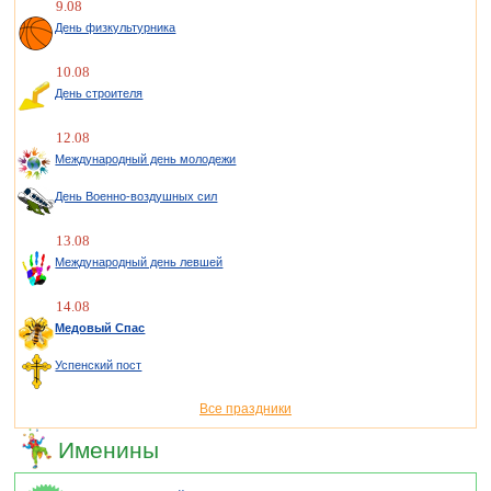
9.08
День физкультурника
10.08
День строителя
12.08
Международный день молодежи
День Военно-воздушных сил
13.08
Международный день левшей
14.08
Медовый Спас
Успенский пост
Все праздники
Именины