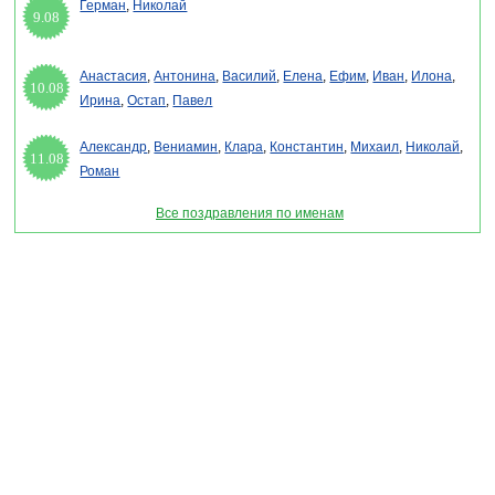
Герман
,
Николай
9.08
Анастасия
,
Антонина
,
Василий
,
Елена
,
Ефим
,
Иван
,
Илона
,
10.08
Ирина
,
Остап
,
Павел
Александр
,
Вениамин
,
Клара
,
Константин
,
Михаил
,
Николай
,
11.08
Роман
Все поздравления по именам
Раздел "Поздравления с днем пивовара в стихах" © 2013-2022, 2023. Поздравления,
Тосты, Открытки, Сценарии.
Внимание! Авторские материалы! При использовании материалов активная ссылка на
сайт обязательна!
Поздравительным сайтам ЗАПРЕЩЕНО использовать материалы! Моментальная
DMCA жалоба в Google.