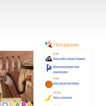
Праздники
8.08
День войск связи Украины
Международный день
альпинизма
9.08
День физкультурника
10.08
День строителя