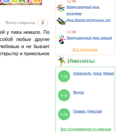
12.08
Международный день
молодежи
День Военно-воздушных сил
Всего открыток:
2
13.08
Международный день левшей
 собой любые другие
 любовью и не бывает
Все праздники
открытку и прикольное
Именины
Александр
,
Анна
,
Макар
7.08
Федор
8.08
Герман
,
Николай
9.08
Все поздравления по именам