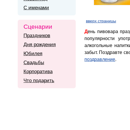
С именами
вверх страницы
Сценарии
День пивовара празднуется с особой любовью и размахом, так как почитателей у пива немало. По
Праздников
популярности упот
Дня рождения
алкогольные напитк
забыт. Поздравте св
Юбилея
поздравление
.
Свадьбы
Корпоратива
Что подарить