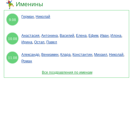
Именины
Герман
,
Николай
9.08
Анастасия
,
Антонина
,
Василий
,
Елена
,
Ефим
,
Иван
,
Илона
,
10.08
Ирина
,
Остап
,
Павел
Александр
,
Вениамин
,
Клара
,
Константин
,
Михаил
,
Николай
,
11.08
Роман
Все поздравления по именам
Раздел "Поздравления с днем гражданской обороны МЧС" © 2013-2022, 2023.
Поздравления, Тосты, Открытки, Сценарии.