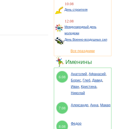
10.08
День строителя
12.08
Международный день
молодежи
День Военно-воздушных сил
Все праздники
Именины
Анатолий
,
Афанасий
,
6.08
Борис
,
Глеб
,
Давид
,
Иван
,
Кристина
,
Николай
Александр
,
Анна
,
Макар
7.08
Федор
8.08