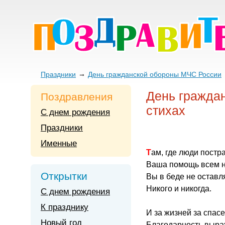
Праздники
День гражданской обороны МЧС России
День гражда
Поздравления
стихах
С днем рождения
Праздники
Именные
Там, где люди постр
Ваша помощь всем н
Открытки
Вы в беде не оставл
Никого и никогда.
С днем рождения
К празднику
И за жизней за спас
Новый год
Благодарность выра