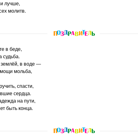
 и лучше,
ех молитв.
те в беде,
а судьба.
 землёй, в воде —
помощи мольба,
учить, спасти,
авшие сердца.
дежда на пути,
ет быть конца.