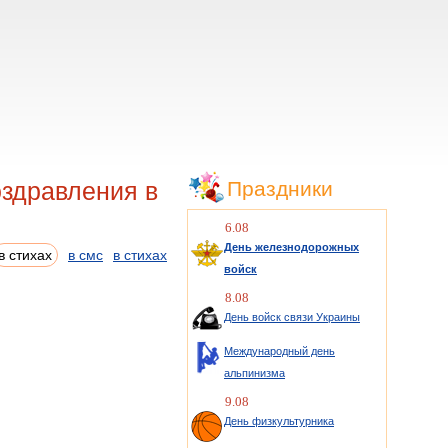
здравления в
Праздники
6.08
День железнодорожных
в стихах
в смс
в стихах
войск
8.08
День войск связи Украины
Международный день
альпинизма
9.08
День физкультурника