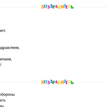
ют,
здравляем,
желаем,
!
 обороны
ать
фы