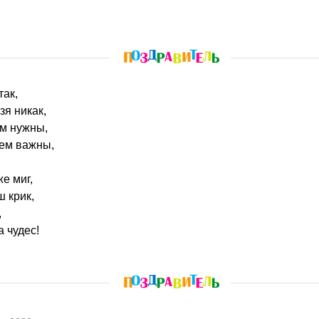
так,
зя никак,
ам нужны,
сем важны,
же миг,
ш крик,
,
а чудес!