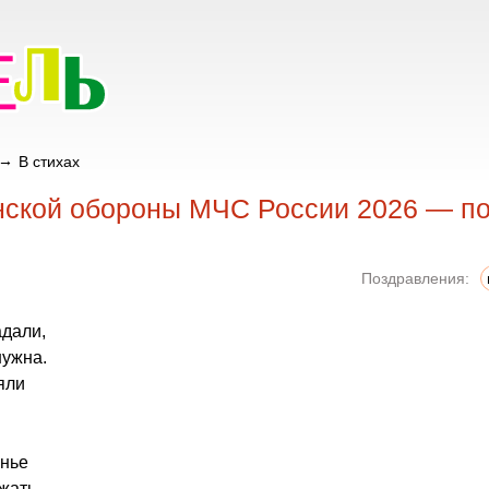
В стихах
нской обороны МЧС России 2026 — по
Поздравления:
адали,
ужна.
яли
енье
жать