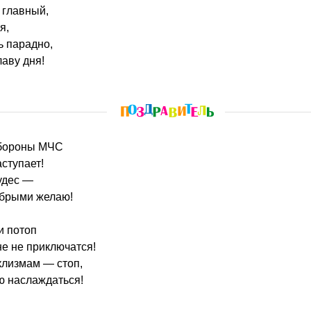
 главный,
я,
 парадно,
лаву дня!
обороны МЧС
аступает!
удес —
обрыми желаю!
и потоп
не не приключатся!
клизмам — стоп,
ю наслаждаться!