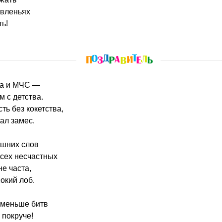
авленьях
ть!
на и МЧС —
м с детства.
ть без кокетства,
ал замес.
ишних слов
всех несчастных
не часта,
окий лоб.
т меньше битв
 покруче!