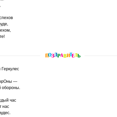
,
успехов
уде,
ехом,
те!
й Геркулес
ворОны —
й обороны.
ждый час
т нас
чудес.