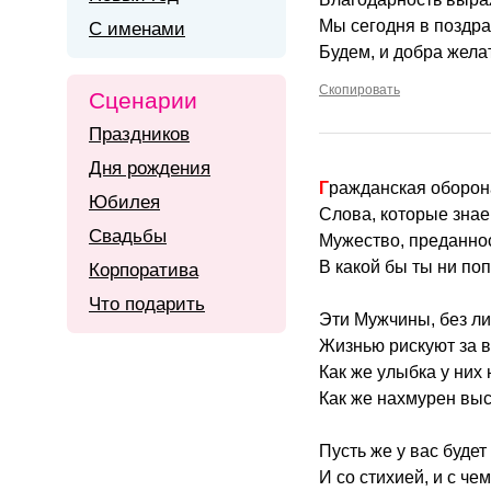
Мы сегодня в поздр
С именами
Будем, и добра жела
Скопировать
Сценарии
Праздников
Дня рождения
Гражданская оборо
Юбилея
Слова, которые знае
Свадьбы
Мужество, преданнос
В какой бы ты ни поп
Корпоратива
Что подарить
Эти Мужчины, без л
Жизнью рискуют за 
Как же улыбка у них 
Как же нахмурен выс
Пусть же у вас буде
И со стихией, и с чем