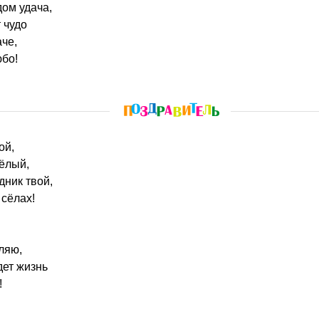
дом удача,
 чудо
аче,
юбо!
ой,
ёлый,
дник твой,
 сёлах!
ляю,
дет жизнь
!