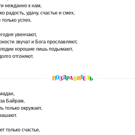
ти нежданно к нам,
о радость, удачу, счастье и смех,
 только успех.
егодня увенчают,
ности звучат и Бога прославляют,
елодии хорошие лишь подымают,
олго отгоняют.
мадан,
за Байрам,
ь только окружает,
рашают.
ет только счастье,