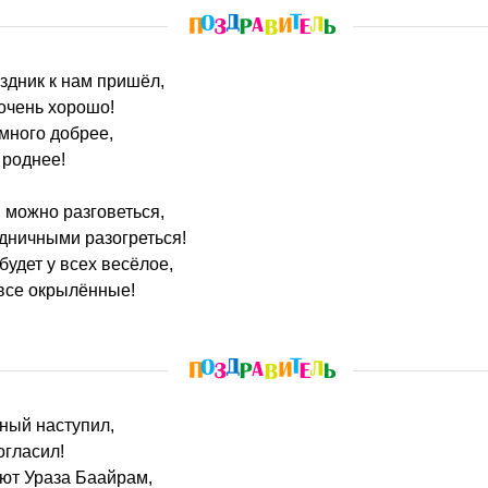
здник к нам пришёл,
очень хорошо!
емного добрее,
 роднее!
 можно разговеться,
дничными разогреться!
будет у всех весёлое,
 все окрылённые!
нный наступил,
огласил!
ют Ураза Баайрам,