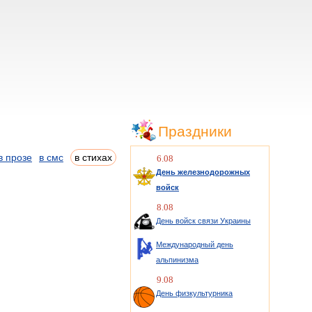
Праздники
в прозе
в смс
в стихах
6.08
День железнодорожных
войск
8.08
День войск связи Украины
Международный день
альпинизма
9.08
День физкультурника