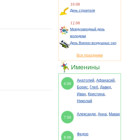
10.08
День строителя
12.08
Международный день
молодежи
День Военно-воздушных сил
Все праздники
Именины
Анатолий
,
Афанасий
,
6.08
Борис
,
Глеб
,
Давид
,
Иван
,
Кристина
,
Николай
Александр
,
Анна
,
Макар
7.08
Федор
8.08