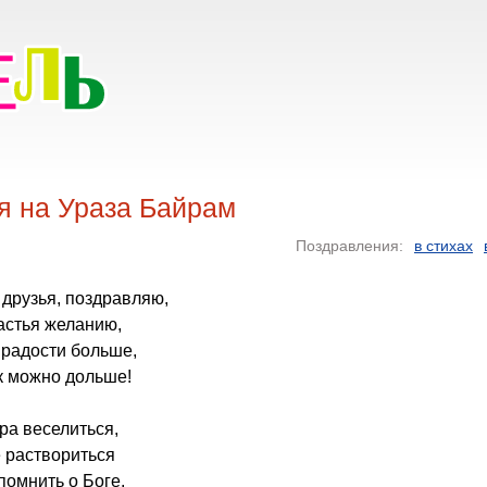
я на Ураза Байрам
Поздравления:
в стихах
, друзья, поздравляю,
астья желанию,
 радости больше,
к можно дольше!
ра веселиться,
 раствориться
помнить о Боге,