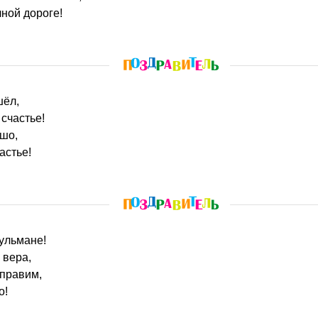
чной дороге!
шёл,
 счастье!
ошо,
астье!
сульмане!
 вера,
правим,
о!