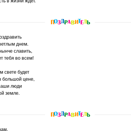
ть в жизни ждет.
поздравить
ветлым днем.
нынче славить,
т тебя во всем!
м свете будет
в большой цене,
наши люди
ой земле.
рам,