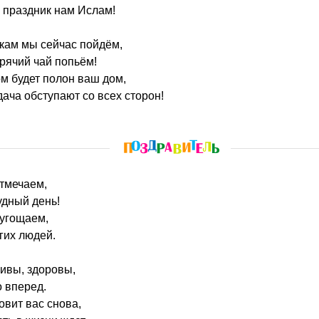
праздник нам Ислам!
икам мы сейчас пойдём,
рячий чай попьём!
м будет полон ваш дом,
дача обступают со всех сторон!
тмечаем,
удный день!
 угощаем,
гих людей.
ливы, здоровы,
 вперед.
овит вас снова,