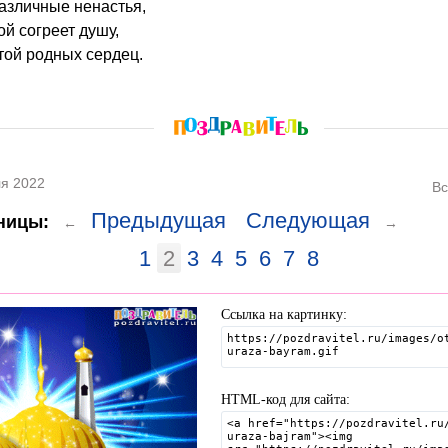
различные ненастья,
ой согреет душу,
той родных сердец.
я 2022
Вс
Предыдущая
Следующая
ницы:
←
→
1
2
3
4
5
6
7
8
Ссылка на картинку:
HTML-код для сайта: