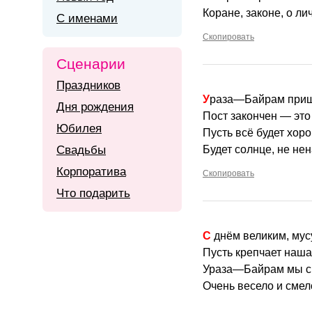
Коране, законе, о ли
С именами
Скопировать
Сценарии
Праздников
Ураза—Байрам при
Дня рождения
Пост закончен — это
Юбилея
Пусть всё будет хор
Свадьбы
Будет солнце, не нен
Корпоратива
Скопировать
Что подарить
С днём великим, му
Пусть крепчает наша
Ураза—Байрам мы с
Очень весело и смел