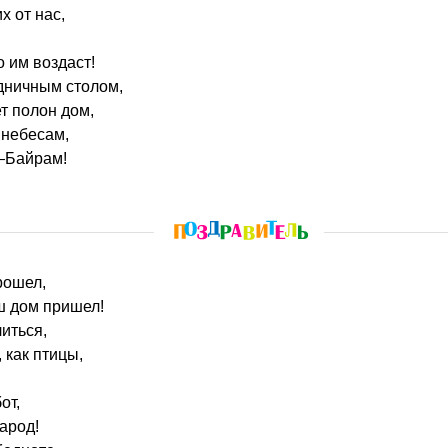
 от нас,
о им воздаст!
дничным столом,
т полон дом,
 небесам,
—Байрам!
рошел,
 дом пришел!
иться,
 как птицы,
от,
арод!