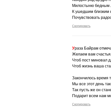
Милостыню бедным 
К ушедшим близким с
Почувствовать радост
Скопировать
Ураза Байрам отмеч
Желаем вам счастья,
Чтоб пост миновал д
Чтоб жизнь ваша ста
Закончилось время т
Мы все этот день та
Так пусть же он стан
Подарит всем нам мо
Скопировать