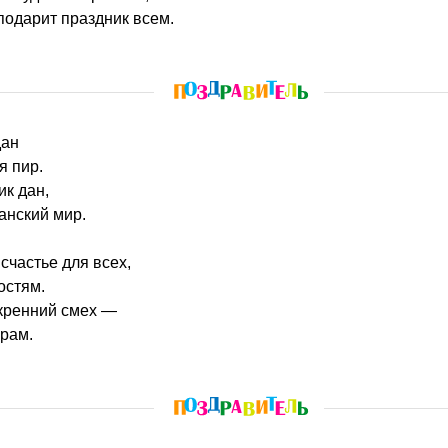
подарит праздник всем.
дан
я пир.
к дан,
анский мир.
счастье для всех,
остям.
скренний смех —
йрам.