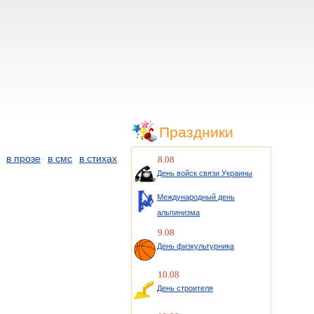
Праздники
в прозе
в смс
в стихах
8.08
День войск связи Украины
Международный день
альпинизма
9.08
День физкультурника
10.08
День строителя