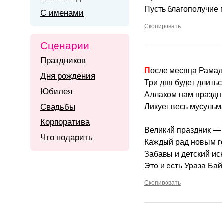
Пусть благополучие 
С именами
Скопировать
Сценарии
Праздников
После месяца Рама
Дня рождения
Три дня будет длитьс
Юбилея
Аллахом нам праздни
Свадьбы
Ликует весь мусульм
Корпоратива
Великий праздник — 
Что подарить
Каждый рад новым г
Забавы и детский и
Это и есть Ураза Ба
Скопировать