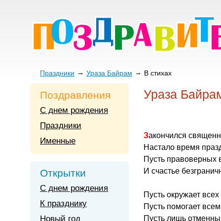
Праздники
Ураза Байрам
В стихах
Ураза Байрам
Поздравления
С днем рождения
Праздники
Закончился священ
Именные
Настало время праз
Пусть правоверных в
И счастье безгранич
Открытки
С днем рождения
Пусть окружает всех
К празднику
Пусть помогает всем 
Новый год
Пусть лишь отменны