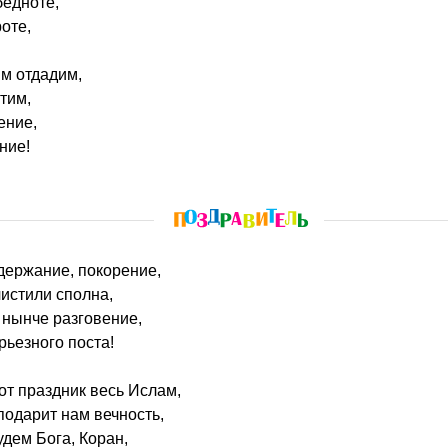
бедноте,
оте,
м отдадим,
тим,
ение,
ние!
держание, покорение,
истили сполна,
 нынче разговение,
рьезного поста!
тот праздник весь Ислам,
подарит нам вечность,
удем Бога, Коран,