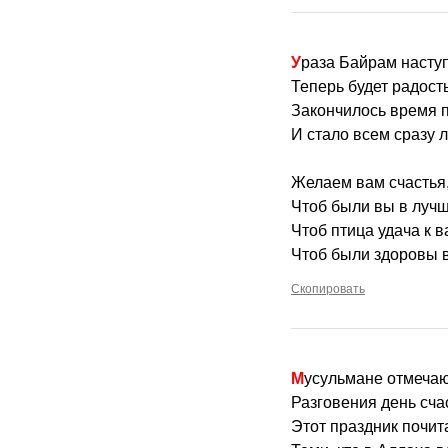
Ураза Байрам насту
Теперь будет радость
Закончилось время п
И стало всем сразу л
Желаем вам счастья,
Чтоб были вы в лучш
Чтоб птица удача к в
Чтоб были здоровы в
Скопировать
Мусульмане отмеча
Разговения день сча
Этот праздник почи