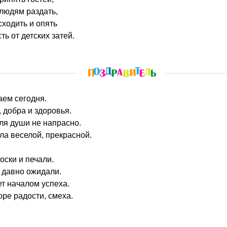
людям раздать,
ходить и опять
ь от детских затей.
аем сегодня.
 добра и здоровья.
ля души не напрасно.
ла веселой, прекрасной.
оски и печали.
к давно ожидали.
ет началом успеха.
ре радости, смеха.