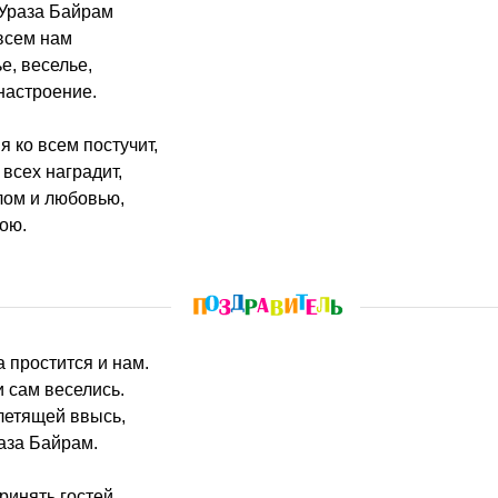
 Ураза Байрам
всем нам
ье, веселье,
настроение.
я ко всем постучит,
всех наградит,
лом и любовью,
ою.
а простится и нам.
и сам веселись.
летящей ввысь,
аза Байрам.
инять гостей,