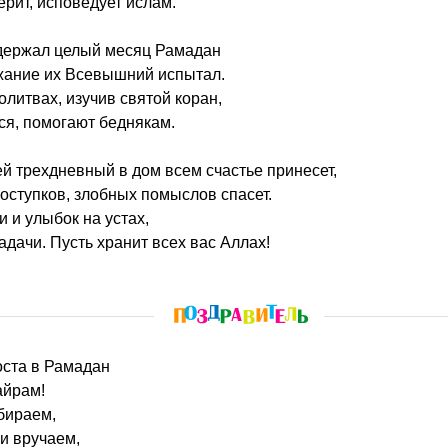
ерит, исповедует ислам.
 держал целый месяц Рамадан
жание их Всевышний испытал.
олитвах, изучив святой коран,
ся, помогают беднякам.
ей трехдневный в дом всем счастье принесет,
поступков, злобных помыслов спасет.
 и улыбок на устах,
адачи. Пусть хранит всех вас Аллах!
поста в Рамадан
айрам!
бираем,
и вручаем,