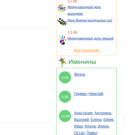
12.08
Международный день
молодежи
День Военно-воздушных сил
13.08
Международный день левшей
Все праздники
Именины
Федор
8.08
Герман
,
Николай
9.08
Анастасия
,
Антонина
,
10.08
Василий
,
Елена
,
Ефим
,
Иван
,
Илона
,
Ирина
,
Остап
,
Павел