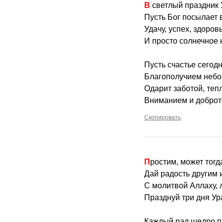
В светлый праздник
Пусть Бог посылает 
Удачу, успех, здоров
И просто солнечное 
Пусть счастье сегодн
Благополучием небо 
Одарит заботой, теп
Вниманием и доброт
Скопировать
Простим, может тогд
Дай радость другим 
С молитвой Аллаху, 
Празднуй три дня Ур
Каждый рад щедро пр