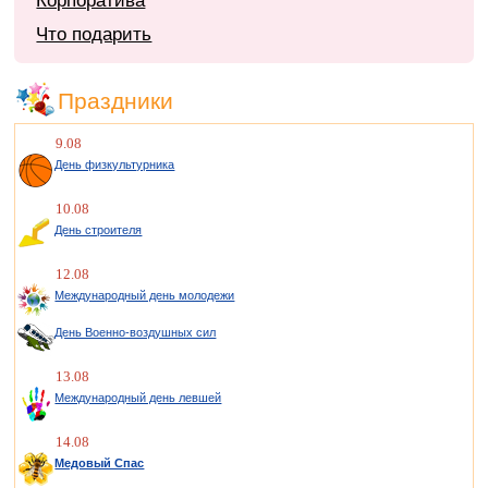
Корпоратива
Что подарить
Праздники
9.08
День физкультурника
10.08
День строителя
12.08
Международный день молодежи
День Военно-воздушных сил
13.08
Международный день левшей
14.08
Медовый Спас