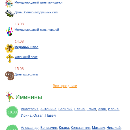
Международный день молодежи
День Военно-воздушных сил
13.08
Международный день левшей
14.08
Медовый Спас
Успенский пост
15.08
День археолога
Все праздники
Именины
Анастасия
,
Антонина
,
Василий
,
Елена
,
Ефим
,
Иван
,
Илона
,
10.08
Ирина
,
Остап
,
Павел
Александр
,
Вениамин
,
Клара
,
Константин
,
Михаил
,
Николай
,