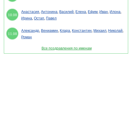
Анастасия
,
Антонина
,
Василий
,
Елена
,
Ефим
,
Иван
,
Илона
,
10.08
Ирина
,
Остап
,
Павел
Александр
,
Вениамин
,
Клара
,
Константин
,
Михаил
,
Николай
,
11.08
Роман
Все поздравления по именам
Раздел "Поздравить ветеранов с Днем Победы" © 2013-2022, 2023. Поздравления,
Тосты, Открытки, Сценарии.
Внимание! Авторские материалы! При использовании материалов активная ссылка на
сайт обязательна!
Поздравительным сайтам ЗАПРЕЩЕНО использовать материалы! Моментальная
DMCA жалоба в Google.
pozdravitelru@gmail.com