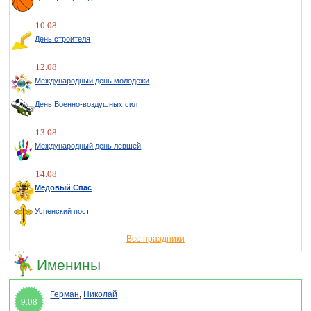
10.08
День строителя
12.08
Международный день молодежи
День Военно-воздушных сил
13.08
Международный день левшей
14.08
Медовый Спас
Успенский пост
Все праздники
Именины
Герман
,
Николай
9.08