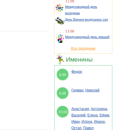
12.08
Международный день
молодежи
День Военно-воздушных сил
13.08
Международный день левшей
Все праздники
Именины
Федор
8.08
Герман
,
Николай
9.08
Анастасия
,
Антонина
,
10.08
Василий
,
Елена
,
Ефим
,
Иван
,
Илона
,
Ирина
,
Остап
,
Павел