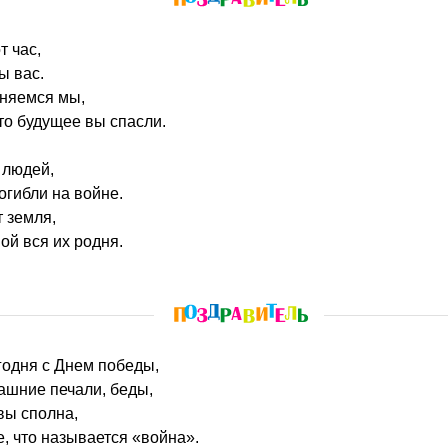
т час,
ы вас.
аняемся мы,
что будущее вы спасли.
 людей,
огибли на войне.
т земля,
ой вся их родня.
годня с Днем победы,
дашние печали, беды,
вы сполна,
, что называется «война».