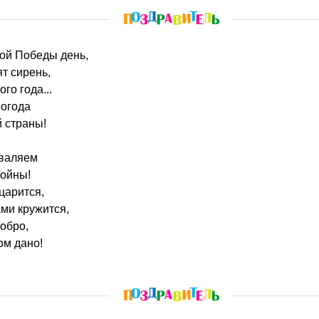
ной Победы день,
ят сирень,
го года...
погода
 страны!
хваляем
войны!
царится,
ами кружится,
обро,
гом дано!