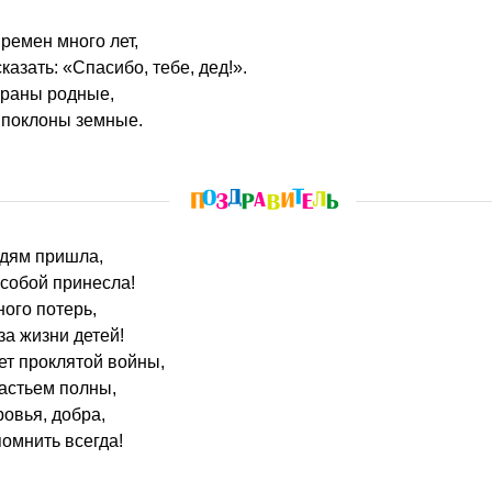
времен много лет,
казать: «Спасибо, тебе, дед!».
раны родные,
 поклоны земные.
юдям пришла,
 собой принесла!
ного потерь,
а жизни детей!
ет проклятой войны,
частьем полны,
овья, добра,
омнить всегда!