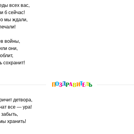
еды всех вас,
и б сейчас!
го мы ждали,
печали!
ев войны,
или они,
облит,
ь сохранит!
ричит детвора,
ат все — ура!
 забыть,
мы хранить!