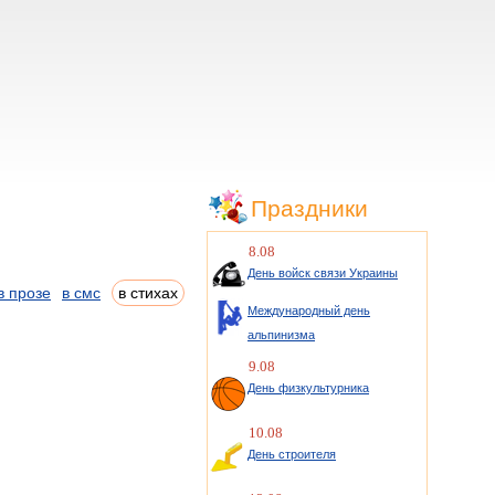
Праздники
8.08
День войск связи Украины
в прозе
в смс
в стихах
Международный день
альпинизма
9.08
День физкультурника
10.08
День строителя