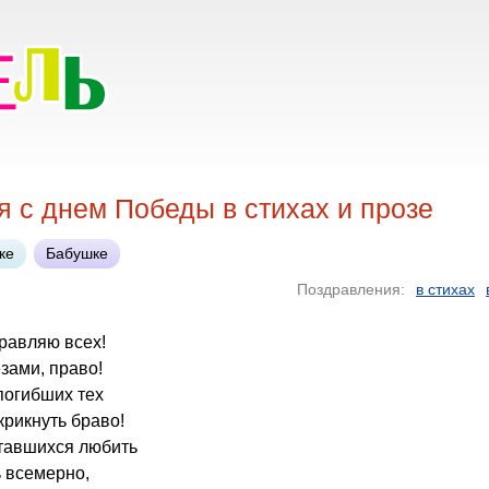
 с днем Победы в стихах и прозе
ке
Бабушке
Поздравления:
в стихах
дравляю всех!
зами, право!
погибших тех
крикнуть браво!
ставшихся любить
ь всемерно,