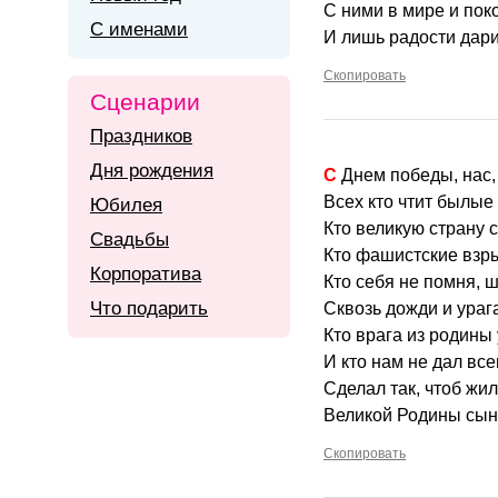
С ними в мире и пок
С именами
И лишь радости дари
Скопировать
Сценарии
Праздников
Дня рождения
С Днем победы, нас,
Всех кто чтит былые
Юбилея
Кто великую страну с
Свадьбы
Кто фашистские взр
Корпоратива
Кто себя не помня, 
Что подарить
Сквозь дожди и урага
Кто врага из родины
И кто нам не дал все
Сделал так, чтоб жи
Великой Родины сын
Скопировать