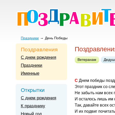
Праздники
День Победы
Поздравления
Поздравления
С днем рождения
Ветеранам
Дедуш
Праздники
Именные
С Днем победы поз
Этот праздник со сле
Открытки
Не забыть нам всех 
С днем рождения
И осталось лишь им 
Так, давайте всех о
К празднику
И их подвиг почитат
Новый год