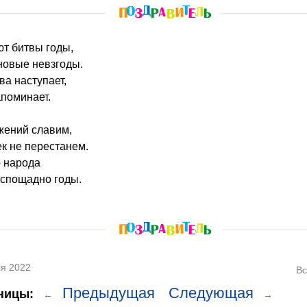
ют битвы годы,
новые невзгоды.
а наступает,
апоминает.
жений славим,
ек не перестанем.
о народа
еспощадно годы.
я 2022
Вс
Предыдущая
Следующая
ницы:
←
→