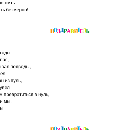
ое жить
ть безмерно!
 годы,
пас,
ывал подводы,
шел
н из пуль,
 увел
м превратиться в нуль,
ли мы,
ы!