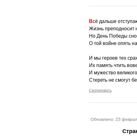
Всё дальше отступа
Жизнь преподносит 
Но День Победы снов
О той войне опять н
И мы героев тех сра
Их память чтить вов
И мужество великог
Стереть не смогут б
Скопировать
Обновлено:
23 феврал
Стра