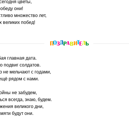
сегодня цветы,
победу они!
стливо множество лет,
х великих побед!
ая главная дата.
о подвиг солдатов.
о не мельчают с годами,
 ещё рядом с нами.
ойны не забудем,
ся всегда, знаю, будем.
жения великого дни,
мяти будут они.