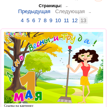
Страницы:
←
Предыдущая
Следующая
→
4
5
6
7
8
9
10
11
12
13
Ссылка на картинку: