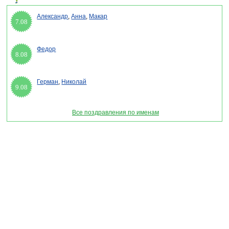
Александр
,
Анна
,
Макар
7.08
Федор
8.08
Герман
,
Николай
9.08
Все поздравления по именам
Раздел "Официальные поздравления с 1 мая" © 2013-2022, 2023. Поздравления, Тосты,
Открытки, Сценарии.
Внимание! Авторские материалы! При использовании материалов активная ссылка на
сайт обязательна!