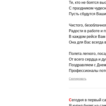
Те, кто не боятся вы
С праздником чудес
Пусть сбудутся Ваши
Чистого, безоблачно
Радости в работе и 
В каждом рейсе Вам 
Она для Вас всегда 
Полета легкого, поса
От всего сердца и д
Поздравляем с Днем
Профессионалы пото
Скопировать
Сегодня в первый с
Я купил билет на са