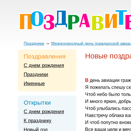
Праздники
Международный день гражданской авиа
Новые поздра
Поздравления
С днем рождения
Праздники
В день авиации гра
Именные
Я пожелать спешу ск
Чтоб небо было толь
И много ярких, добр
Открытки
Чтоб улыбались пас
С днем рождения
Навстречу облака ва
К празднику
И чтоб попутно внов
Новый год
Все ваши цели и меч