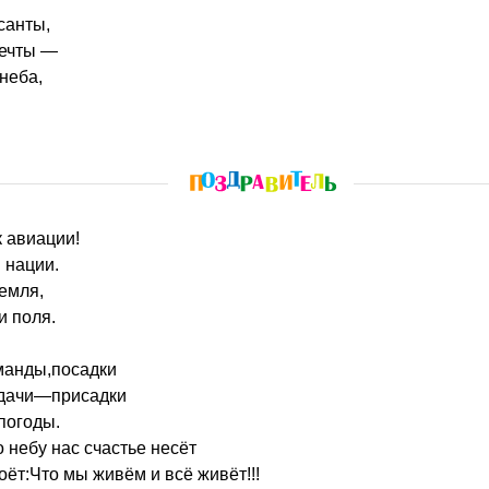
санты,
мечты —
неба,
к авиации!
 нации.
емля,
и поля.
манды,посадки
одачи—присадки
погоды.
о небу нас счастье несёт
оёт:Что мы живём и всё живёт!!!