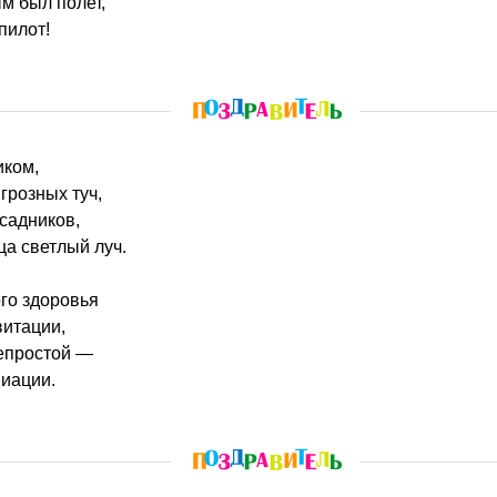
м был полет,
пилот!
иком,
грозных туч,
садников,
ца светлый луч.
го здоровья
витации,
непростой —
виации.