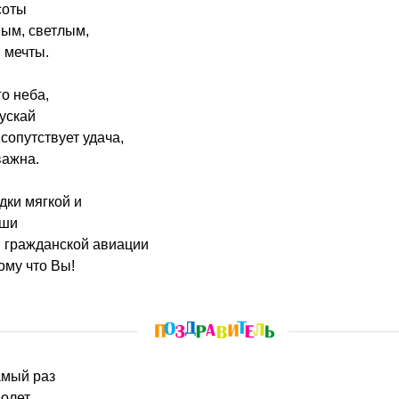
соты
ным, светлым,
 мечты.
го неба,
пускай
сопутствует удача,
важна.
дки мягкой и
уши
 гражданской авиации
му что Вы!
амый раз
молет