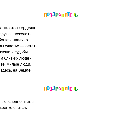
ех пилотов сердечно,
друзья, пожелать,
богаты навечно,
м счастье — летать!
изни и судьбы.
м близких людей.
те, милые люди,
здесь, на Земле!
очью, словно птицы.
крепко спится.