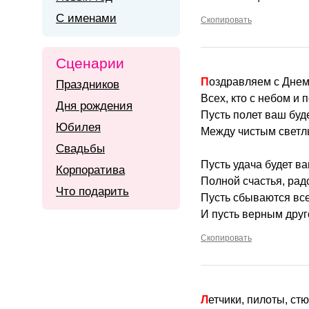
С именами
Скопировать
Сценарии
Поздравляем с Дне
Праздников
Всех, кто с небом и 
Дня рождения
Пусть полет ваш буд
Юбилея
Между чистым светл
Свадьбы
Пусть удача будет в
Корпоратива
Полной счастья, рад
Что подарить
Пусть сбываются вс
И пусть верным друг
Скопировать
Летчики, пилоты, ст