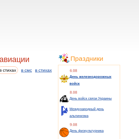
 авиации
Праздники
в стихах
в смс
в стихах
6.08
День железнодорожных
войск
8.08
День войск связи Украины
Международный день
альпинизма
9.08
День физкультурника