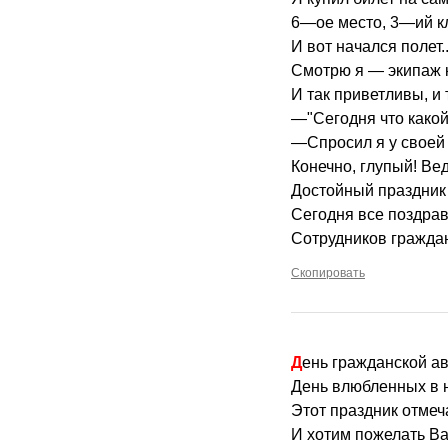
6—ое место, 3—ий к
И вот начался полет..
Смотрю я — экипаж к
И так приветливы, и
—"Сегодня что како
—Спросил я у своей
Конечно, глупый! Ве
Достойный праздник
Сегодня все поздра
Сотрудников гражда
Скопировать
День гражданской а
День влюбленных в 
Этот праздник отмеч
И хотим пожелать Ва