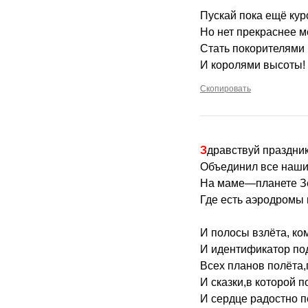
Пускай пока ещё кур
Но нет прекраснее 
Стать покорителями 
И королями высоты!
Скопировать
Здравствуй праздни
Объединил все наши
На маме—планете З
Где есть аэродромы 
И полосы взлёта, ко
И идентификатор п
Всех планов полёта,
И сказки,в которой п
И сердце радостно п