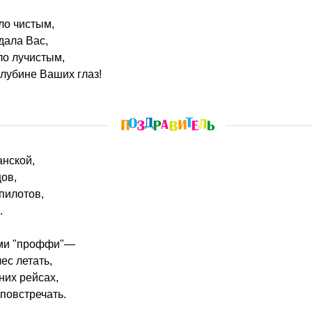
ло чистым,
дала Вас,
ло лучистым,
глубине Ваших глаз!
анской,
ов,
пилотов,
.
ыми "проффи"—
ес летать,
них рейсах,
повстречать.