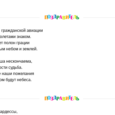
м гражданской авиации
полетами знаком.
ет полон грации
ым небом и землей.
аша нескончаема,
ости судьба.
е наши пожелания
ом будут небеса.
юардессы,