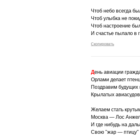
Чтоб небо всегда бы
Чтоб улыбка не поки
Чтоб настроение бы
И счастье пылало в 
Скопировать
День авиации гражд
Орлами делает птенц
Поздравим будущих 
Крылатых авиасудов
Желаем стать крут
Москва — Лос Анжел
И где нибудь на даль
Свою "жар — птицу" 