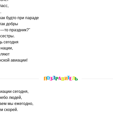
ласс,
.
ак будто при параде
 так добры
й—то праздник?"
 сестры.
дь сегодня
 нации,
вляют
нской авиации!
виации сегодня,
небо людей,
аем мы ежегодно,
м скорей.