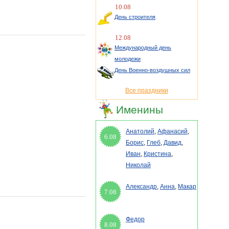
10.08
День строителя
12.08
Международный день
молодежи
День Военно-воздушных сил
Все праздники
Именины
Анатолий
,
Афанасий
,
6.08
Борис
,
Глеб
,
Давид
,
Иван
,
Кристина
,
Николай
Александр
,
Анна
,
Макар
7.08
Федор
8.08