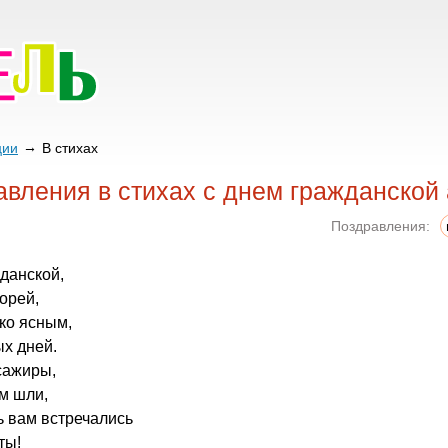
ции
В стихах
вления в стихах с днем гражданской
Поздравления:
жданской,
орей,
ко ясным,
ых дней.
сажиры,
м шли,
ь вам встречались
ты!