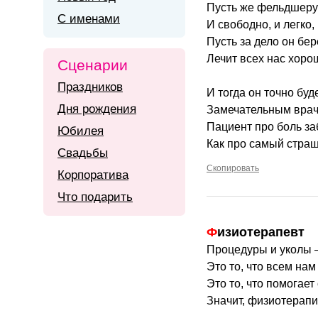
Пусть же фельдшеру
С именами
И свободно, и легко,
Пусть за дело он бе
Лечит всех нас хоро
Сценарии
Праздников
И тогда он точно буд
Дня рождения
Замечательным врач
Пациент про боль за
Юбилея
Как про самый страш
Свадьбы
Скопировать
Корпоратива
Что подарить
Физиотерапевт
Процедуры и уколы —
Это то, что всем нам
Это то, что помогает
Значит, физиотерап