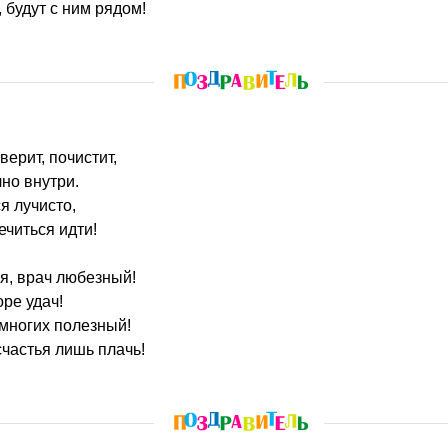
, будут с ним рядом!
ерит, почистит,
чно внутри.
я лучисто,
ечиться идти!
я, врач любезный!
оре удач!
многих полезный!
счастья лишь плачь!