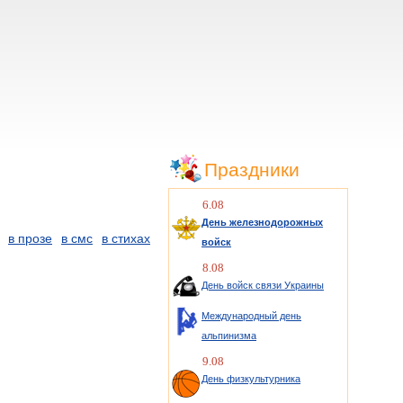
Праздники
6.08
День железнодорожных
в прозе
в смс
в стихах
войск
8.08
День войск связи Украины
Международный день
альпинизма
9.08
День физкультурника