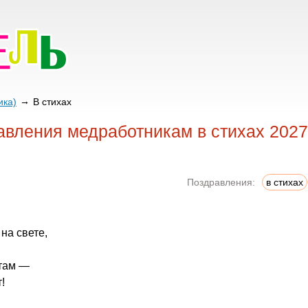
ика)
В стихах
авления медработникам в стихах 2027
Поздравления:
в стихах
на свете,
етам —
!