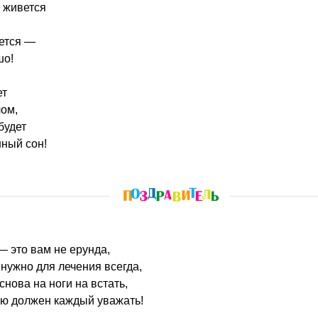
 живется
рется —
шо!
ет
ом,
будет
ный сон!
 это вам не ерунда,
 нужно для лечения всегда,
 снова на ноги на встать,
ию должен каждый уважать!