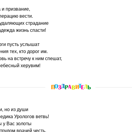
 и призвание,
перацию вести.
 удаляющих страдание
адежда жизнь спасти!
рги пусть услышат
ия тех, кто дорог им.
вь на встречу к ним спешат,
небесный херувим!
, но из души
едика Урологов ветвь!
ы у Вас золоты
рудом врачей честь.