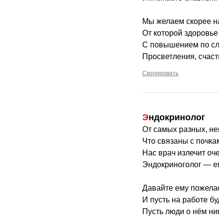
Мы желаем скорее н
От которой здоровье
С повышением по сл
Просветления, счаст
Скопировать
Эндокринолог
От самых разных, н
Что связаны с почка
Нас врач излечит оч
Эндокриноголог — ем
Давайте ему пожела
И пусть на работе бу
Пусть люди о нём ник