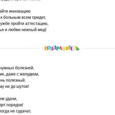
айти инновацию
 к больным всем придет,
ужбе пройти аттестацию,
ья и любви нежный мед!
енужных болезней,
ми, даже с желудком,
ень полезный.
у не до шуток!
ем удачи,
дет порядок!
огда не судачат,