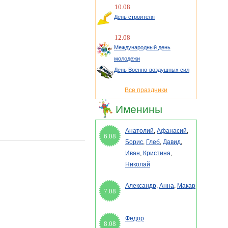
10.08
День строителя
12.08
Международный день
молодежи
День Военно-воздушных сил
Все праздники
Именины
Анатолий
,
Афанасий
,
6.08
Борис
,
Глеб
,
Давид
,
Иван
,
Кристина
,
Николай
Александр
,
Анна
,
Макар
7.08
Федор
8.08