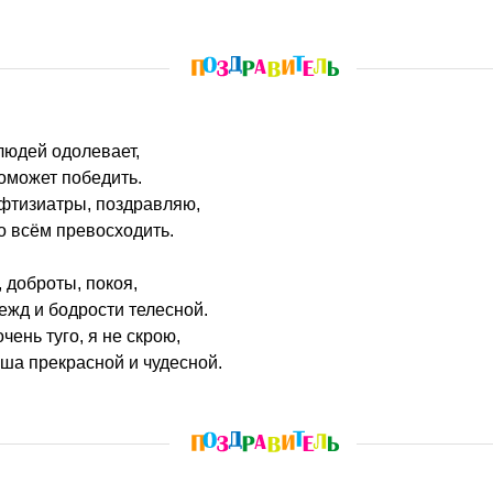
людей одолевает,
оможет победить.
 фтизиатры, поздравляю,
о всём превосходить.
 доброты, покоя,
жд и бодрости телесной.
чень туго, я не скрою,
аша прекрасной и чудесной.