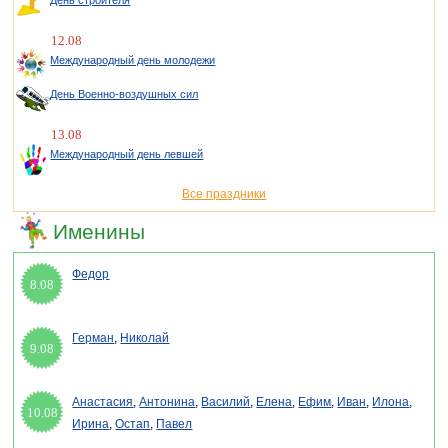
День строителя
12.08
Международный день молодежи
День Военно-воздушных сил
13.08
Международный день левшей
Все праздники
Именины
Федор
8.08
Герман
,
Николай
9.08
Анастасия
,
Антонина
,
Василий
,
Елена
,
Ефим
,
Иван
,
Илона
,
10.08
Ирина
,
Остап
,
Павел