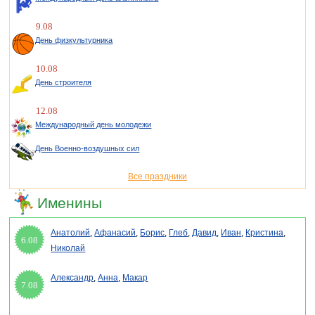
9.08
День физкультурника
10.08
День строителя
12.08
Международный день молодежи
День Военно-воздушных сил
Все праздники
Именины
Анатолий
,
Афанасий
,
Борис
,
Глеб
,
Давид
,
Иван
,
Кристина
,
6.08
Николай
Александр
,
Анна
,
Макар
7.08