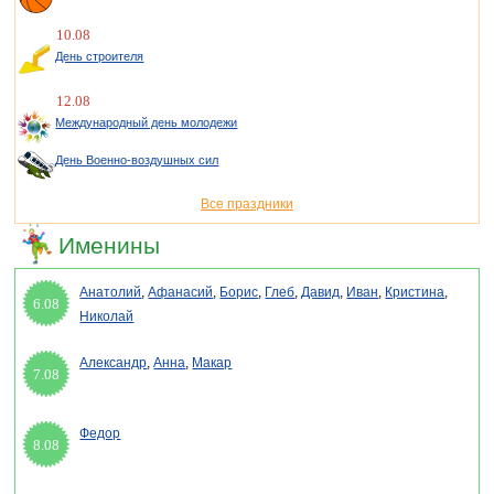
10.08
День строителя
12.08
Международный день молодежи
День Военно-воздушных сил
Все праздники
Именины
Анатолий
,
Афанасий
,
Борис
,
Глеб
,
Давид
,
Иван
,
Кристина
,
6.08
Николай
Александр
,
Анна
,
Макар
7.08
Федор
8.08