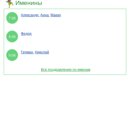
Именины
Александр
,
Анна
,
Макар
7.08
Федор
8.08
Герман
,
Николай
9.08
Все поздравления по именам
Раздел "День воздушно десантных войск" © 2013-2022, 2023. Поздравления, Тосты,
Открытки, Сценарии.