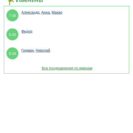
Александр
,
Анна
,
Макар
7.08
Федор
8.08
Герман
,
Николай
9.08
Все поздравления по именам
Раздел "День вневедомственной охраны МВД - смс поздравления" © 2013-2022, 2023.
Поздравления, Тосты, Открытки, Сценарии.
Внимание! Авторские материалы! При использовании материалов активная ссылка на