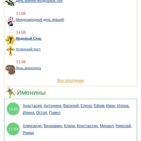
День Военно-воздушных сил
13.08
Международный день левшей
14.08
Медовый Спас
Успенский пост
15.08
День археолога
Все праздники
Именины
Анастасия
,
Антонина
,
Василий
,
Елена
,
Ефим
,
Иван
,
Илона
,
10.08
Ирина
,
Остап
,
Павел
Александр
,
Вениамин
,
Клара
,
Константин
,
Михаил
,
Николай
,
11.08
Роман