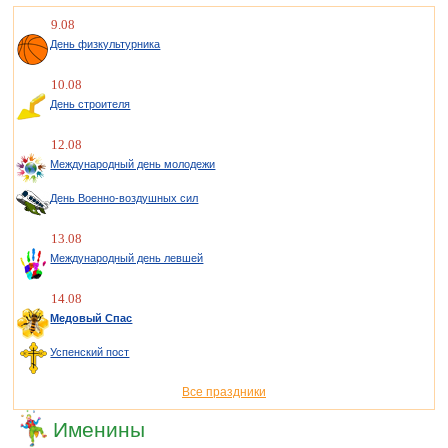
9.08
День физкультурника
10.08
День строителя
12.08
Международный день молодежи
День Военно-воздушных сил
13.08
Международный день левшей
14.08
Медовый Спас
Успенский пост
Все праздники
Именины