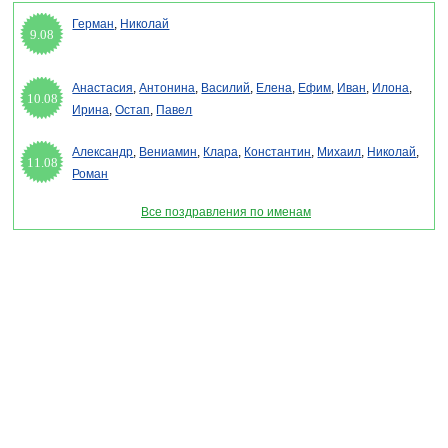
Герман
,
Николай
9.08
Анастасия
,
Антонина
,
Василий
,
Елена
,
Ефим
,
Иван
,
Илона
,
10.08
Ирина
,
Остап
,
Павел
Александр
,
Вениамин
,
Клара
,
Константин
,
Михаил
,
Николай
,
11.08
Роман
Все поздравления по именам
Раздел "День специалиста по ядерному обеспечению России 2026" © 2013-2022,
2023. Поздравления, Тосты, Открытки, Сценарии.
Внимание! Авторские материалы! При использовании материалов активная ссылка на
сайт обязательна!