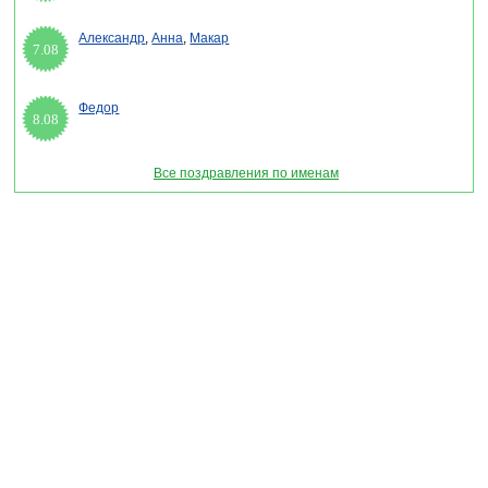
Александр
,
Анна
,
Макар
7.08
Федор
8.08
Все поздравления по именам
Раздел "День российской молодежи" © 2013-2022, 2023. Поздравления, Тосты,
Открытки, Сценарии.
Внимание! Авторские материалы! При использовании материалов активная ссылка на
сайт обязательна!
Поздравительным сайтам ЗАПРЕЩЕНО использовать материалы! Моментальная
DMCA жалоба в Google.
pozdravitelru@gmail.com