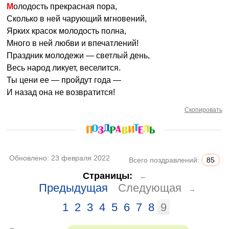
Молодость прекрасная пора,
Сколько в ней чарующий мгновений,
Ярких красок молодость полна,
Много в ней любви и впечатлений!
Праздник молодежи — светлый день,
Весь народ ликует, веселится.
Ты цени ее — пройдут года —
И назад она не возвратится!
Скопировать
Обновлено:
23 февраля 2022
Всего поздравлений:
85
Страницы:
←
Предыдущая
Следующая
→
1
2
3
4
5
6
7
8
9