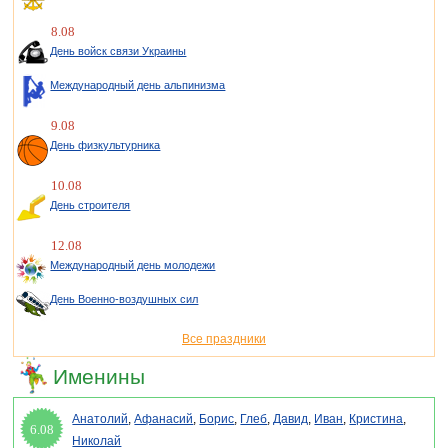
8.08
День войск связи Украины
Международный день альпинизма
9.08
День физкультурника
10.08
День строителя
12.08
Международный день молодежи
День Военно-воздушных сил
Все праздники
Именины
Анатолий
,
Афанасий
,
Борис
,
Глеб
,
Давид
,
Иван
,
Кристина
,
6.08
Николай