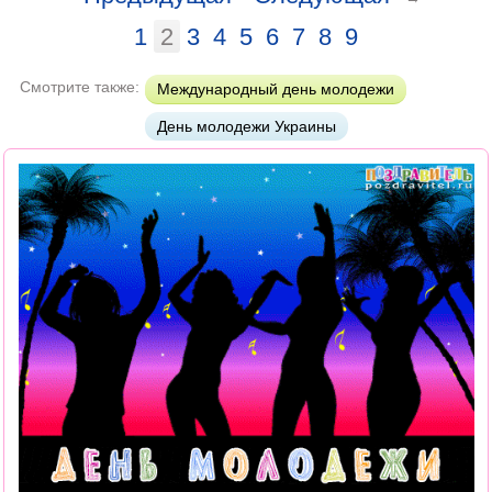
1
2
3
4
5
6
7
8
9
Смотрите также:
Международный день молодежи
День молодежи Украины