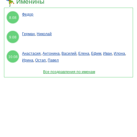
Именины
Федор
8.08
Герман
,
Николай
9.08
Анастасия
,
Антонина
,
Василий
,
Елена
,
Ефим
,
Иван
,
Илона
,
10.08
Ирина
,
Остап
,
Павел
Все поздравления по именам
Раздел "День молодежи России" © 2013-2022, 2023. Поздравления, Тосты, Открытки,
Сценарии.