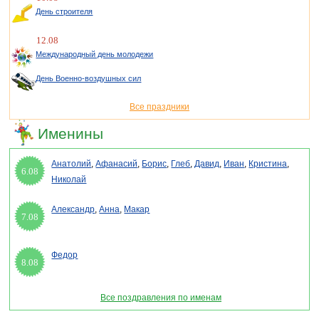
День строителя
12.08
Международный день молодежи
День Военно-воздушных сил
Все праздники
Именины
Анатолий
,
Афанасий
,
Борис
,
Глеб
,
Давид
,
Иван
,
Кристина
,
6.08
Николай
Александр
,
Анна
,
Макар
7.08
Федор
8.08
Все поздравления по именам