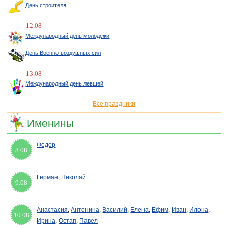
День строителя
12.08
Международный день молодежи
День Военно-воздушных сил
13.08
Международный день левшей
Все праздники
Именины
Федор
8.08
Герман
,
Николай
9.08
Анастасия
,
Антонина
,
Василий
,
Елена
,
Ефим
,
Иван
,
Илона
,
10.08
Ирина
,
Остап
,
Павел