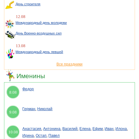
День строителя
12.08
Международный день молодежи
День Военно-воздушных сил
13.08
Международный день левшей
Все праздники
Именины
Федор
8.08
Герман
,
Николай
9.08
Анастасия
,
Антонина
,
Василий
,
Елена
,
Ефим
,
Иван
,
Илона
,
10.08
Ирина
,
Остап
,
Павел