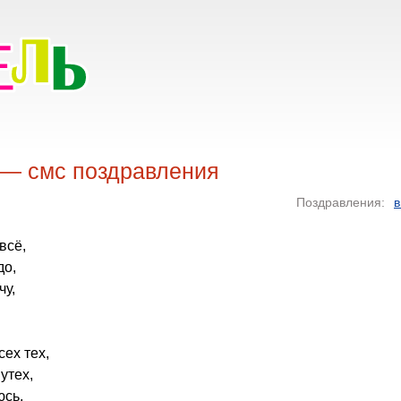
 — смс поздравления
Поздравления:
в
всё,
до,
чу,
сех тех,
утех,
юсь,