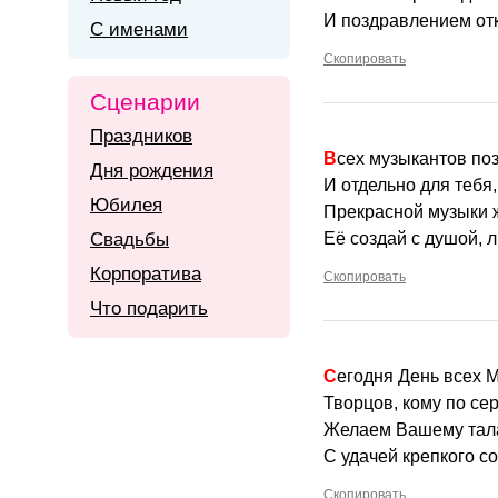
И поздравлением от
С именами
Скопировать
Сценарии
Праздников
Всех музыкантов по
Дня рождения
И отдельно для тебя,
Юбилея
Прекрасной музыки 
Свадьбы
Её создай с душой, 
Корпоратива
Скопировать
Что подарить
Сегодня День всех
Творцов, кому по сер
Желаем Вашему тал
С удачей крепкого с
Скопировать