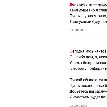
День музыки — чуде
Тебя душевно я спеш
Пусть круглосуточно,
Твои успехи будут сл
Скопировать
Сегодня музыканто
Спасибо вам, о, лек
Успеха безграничног
К любому подбирайт
Пускай сбываются вс
Пусть вдохновенье б
Добьётесь вы заслу
И счастьем будет ва
Скопировать