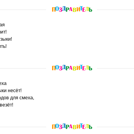
ая
ит!
зыки!
ть!
еха
ыки несёт!
дов для смеха,
везёт!