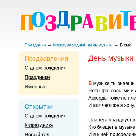
Праздники
Международный день музыки
В смс
День музыки
Поздравления
С днем рождения
Праздники
В музыке ты знаешь 
Именные
Ноты фа, соль, ми и 
Аккорды тоже по пле
И вот чего же я хочу,
Открытки
С днем рождения
Планета празднует в
К празднику
Кто блещет в музыке 
Новый год
И я к ней присоедин