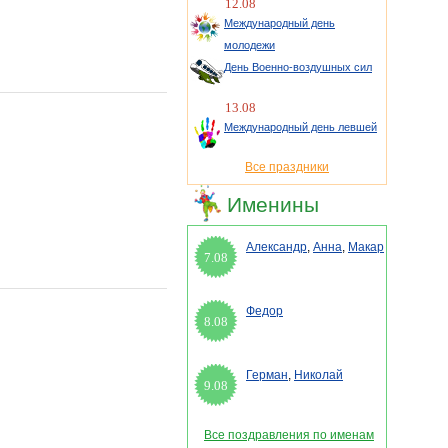
12.08
Международный день
молодежи
День Военно-воздушных сил
13.08
Международный день левшей
Все праздники
Именины
Александр
,
Анна
,
Макар
7.08
Федор
8.08
Герман
,
Николай
9.08
Все поздравления по именам