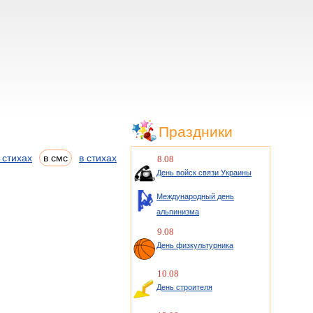
Праздники
 стихах
в смс
в стихах
8.08
День войск связи Украины
Международный день
альпинизма
9.08
День физкультурника
10.08
День строителя