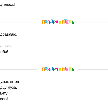
куплюсь!
здравляю,
желаю,
любя!
 Музыкантов —
дцу муза.
анту
оюза!