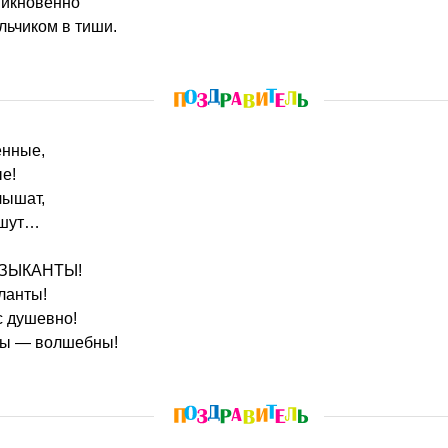
никновенно
льчиком в тиши.
ённые,
е!
лышат,
ишут…
УЗЫКАНТЫ!
ланты!
 душевно!
Вы — волшебны!