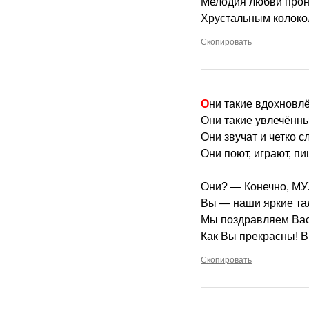
Мелодия любви про
Хрустальным колоко
Скопировать
Они такие вдохновл
Они такие увлечённы
Они звучат и четко с
Они поют, играют, п
Они? — Конечно, М
Вы — наши яркие та
Мы поздравляем Вас
Как Вы прекрасны! 
Скопировать