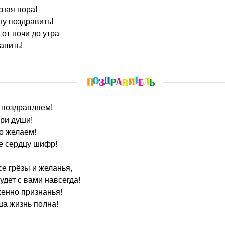
сная пора!
у поздравить!
 от ночи до утра
авить!
в поздравляем!
ари души!
о желаем!
е сердцу шифр!
е грёзы и желанья,
удет с вами навсегда!
женно признанья!
ша жизнь полна!