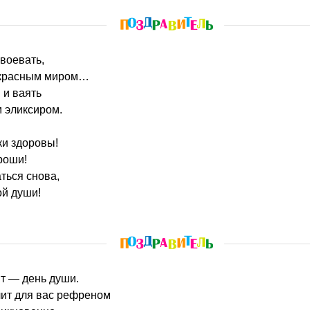
 воевать,
екрасным миром…
 и ваять
 эликсиром.
ки здоровы!
роши!
ться снова,
ой души!
ит — день души.
учит для вас рефреном