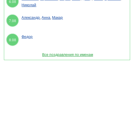
6.08
Николай
Александр
,
Анна
,
Макар
7.08
Федор
8.08
Все поздравления по именам
Раздел "День миротворцев ООН" © 2013-2022, 2023. Поздравления, Тосты, Открытки,
Сценарии.
Внимание! Авторские материалы! При использовании материалов активная ссылка на
сайт обязательна!
Поздравительным сайтам ЗАПРЕЩЕНО использовать материалы! Моментальная
DMCA жалоба в Google.