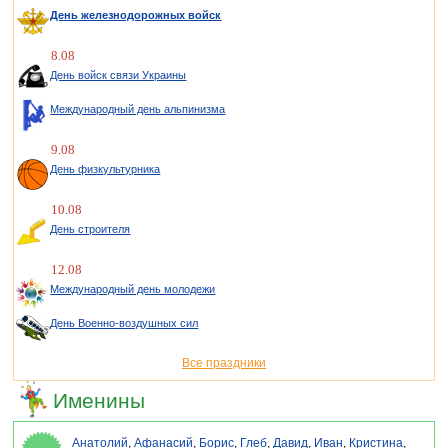
День железнодорожных войск
8.08
День войск связи Украины
Международный день альпинизма
9.08
День физкультурника
10.08
День строителя
12.08
Международный день молодежи
День Военно-воздушных сил
Все праздники
Именины
Анатолий
,
Афанасий
,
Борис
,
Глеб
,
Давид
,
Иван
,
Кристина
,