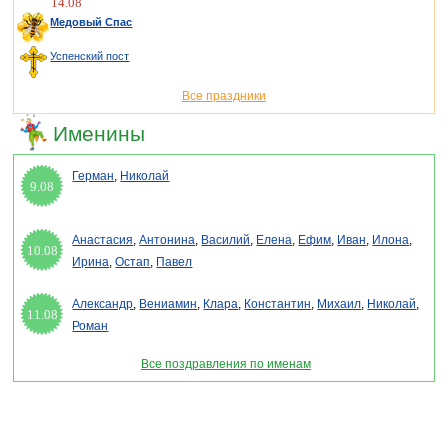
14.08
Медовый Спас
Успенский пост
Все праздники
Именины
Герман
,
Николай
9.08
Анастасия
,
Антонина
,
Василий
,
Елена
,
Ефим
,
Иван
,
Илона
,
10.08
Ирина
,
Остап
,
Павел
Александр
,
Вениамин
,
Клара
,
Константин
,
Михаил
,
Николай
,
11.08
Роман
Все поздравления по именам