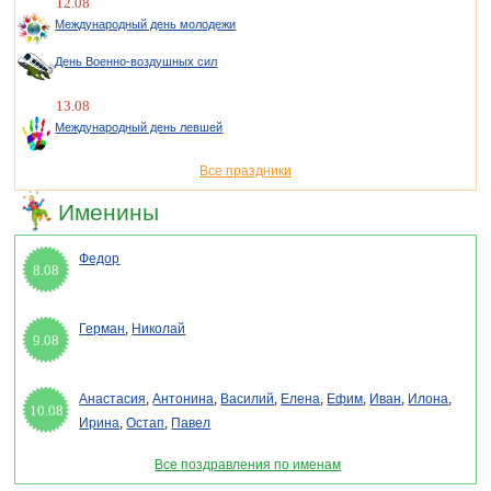
12.08
Международный день молодежи
День Военно-воздушных сил
13.08
Международный день левшей
Все праздники
Именины
Федор
8.08
Герман
,
Николай
9.08
Анастасия
,
Антонина
,
Василий
,
Елена
,
Ефим
,
Иван
,
Илона
,
10.08
Ирина
,
Остап
,
Павел
Все поздравления по именам