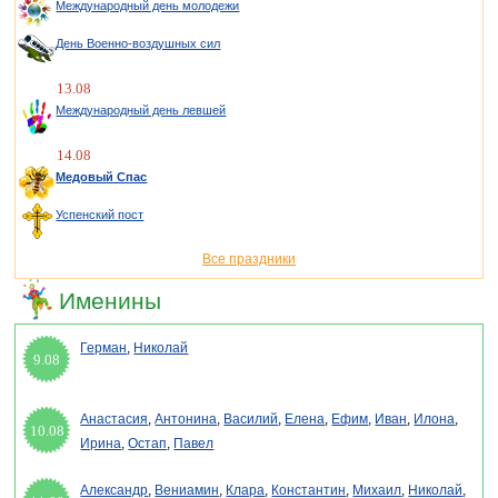
Международный день молодежи
День Военно-воздушных сил
13.08
Международный день левшей
14.08
Медовый Спас
Успенский пост
Все праздники
Именины
Герман
,
Николай
9.08
Анастасия
,
Антонина
,
Василий
,
Елена
,
Ефим
,
Иван
,
Илона
,
10.08
Ирина
,
Остап
,
Павел
Александр
,
Вениамин
,
Клара
,
Константин
,
Михаил
,
Николай
,