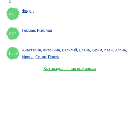
Федор
8.08
Герман
,
Николай
9.08
Анастасия
,
Антонина
,
Василий
,
Елена
,
Ефим
,
Иван
,
Илона
,
10.08
Ирина
,
Остап
,
Павел
Все поздравления по именам
Раздел "Поздравления с 23 февраля 2027 - Поздравитель" © 2013-2022, 2023.
Поздравления, Тосты, Открытки, Сценарии.
Внимание! Авторские материалы! При использовании материалов активная ссылка на