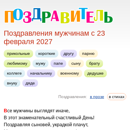
Поздравления мужчинам с 23
февраля 2027
прикольные
короткие
другу
парню
любимому
мужу
папе
сыну
брату
коллеге
начальнику
военному
дедушке
внуку
дяде
Поздравления:
в прозе
в стихах
Все мужчины выглядят иначе,
В этот знаменательный счастливый День!
Поздравляя сыновей, украдкой плачут,