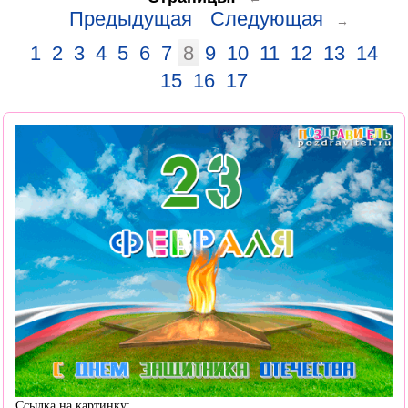
Предыдущая
Следующая
→
1
2
3
4
5
6
7
8
9
10
11
12
13
14
15
16
17
Ссылка на картинку: