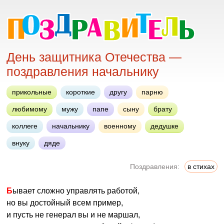
День защитника Отечества —
поздравления начальнику
прикольные
короткие
другу
парню
любимому
мужу
папе
сыну
брату
коллеге
начальнику
военному
дедушке
внуку
дяде
Поздравления:
в стихах
Бывает сложно управлять работой,
но вы достойный всем пример,
и пусть не генерал вы и не маршал,