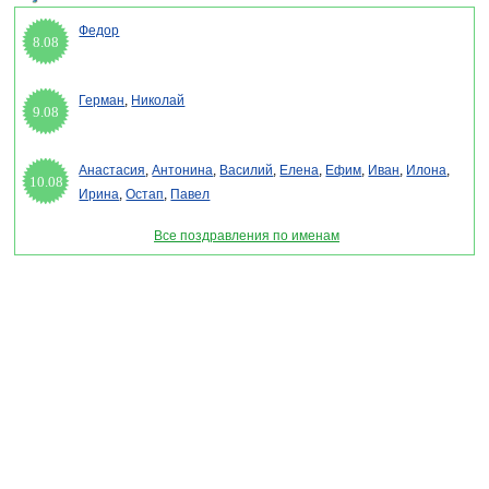
Федор
8.08
Герман
,
Николай
9.08
Анастасия
,
Антонина
,
Василий
,
Елена
,
Ефим
,
Иван
,
Илона
,
10.08
Ирина
,
Остап
,
Павел
Все поздравления по именам
Раздел "Открытка маме на 8 марта" © 2013-2022, 2023. Поздравления, Тосты,
Открытки, Сценарии.
Внимание! Авторские материалы! При использовании материалов активная ссылка на
сайт обязательна!