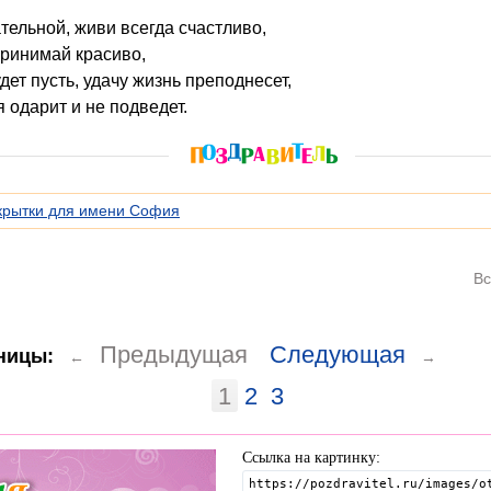
тельной, живи всегда счастливо,
принимай красиво,
ет пусть, удачу жизнь преподнесет,
 одарит и не подведет.
крытки для имени София
Вс
Предыдущая
Следующая
ницы:
←
→
1
2
3
Ссылка на картинку: