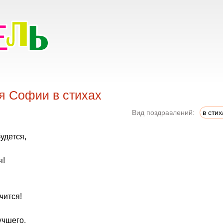
я Софии в стихах
Вид поздравлений:
в стих
будется,
я!
чится!
учшего,