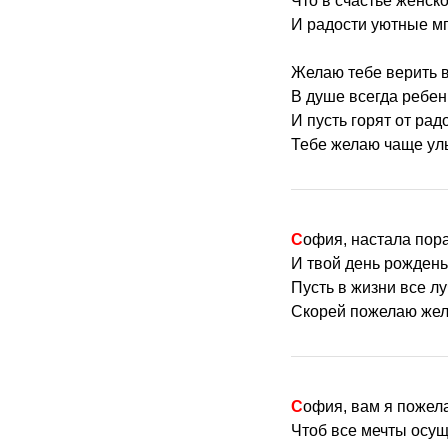
Что в счастье женск
И радости уютные м
Желаю тебе верить в
В душе всегда ребен
И пусть горят от рад
Тебе желаю чаще ул
София, настала пор
И твой день рождень
Пусть в жизни все л
Скорей пожелаю жел
София, вам я пожел
Чтоб все мечты осущ