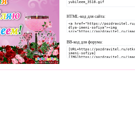
HTML-код для сайта:
BB-код для форума:
, Тосты, Открытки, Сценарии.
 ссылка на сайт обязательна!
альная DMCA жалоба в Google.