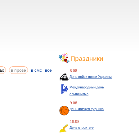
Праздники
ах
в прозе
в смс
все
8.08
День войск связи Украины
Международный день
альпинизма
9.08
День физкультурника
10.08
День строителя