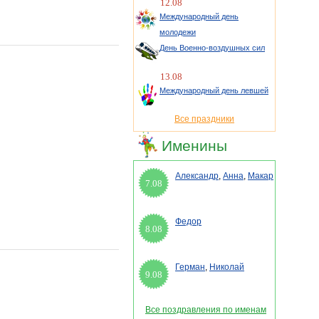
12.08
Международный день
молодежи
День Военно-воздушных сил
13.08
Международный день левшей
Все праздники
Именины
Александр
,
Анна
,
Макар
7.08
Федор
8.08
Герман
,
Николай
9.08
Все поздравления по именам