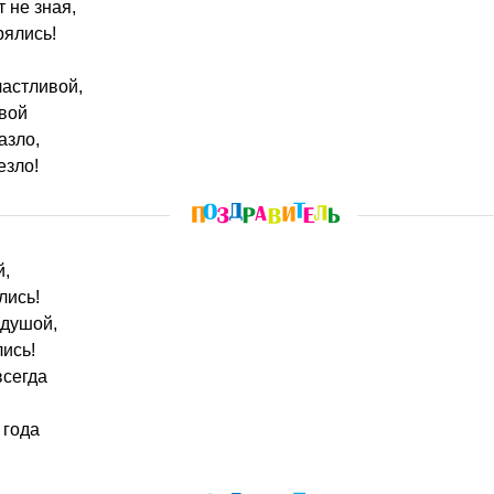
 не зная,
рялись!
частливой,
ивой
азло,
езло!
й,
лись!
 душой,
ись!
всегда
 года