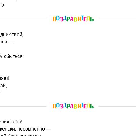
ь!
здник твой,
ится —
м сбыться!
яет!
ай,
!
ения тебя!
женски, несомненно —