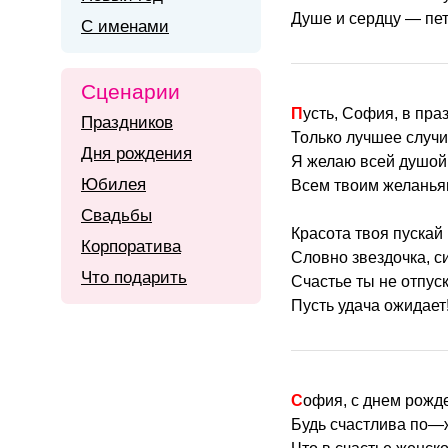
Душе и сердцу — пет
С именами
Сценарии
Пусть, София, в пра
Праздников
Только лучшее случ
Дня рождения
Я желаю всей душой
Юбилея
Всем твоим желанья
Свадьбы
Красота твоя пускай
Корпоратива
Словно звездочка, си
Что подарить
Счастье ты не отпуск
Пусть удача ожидает
София, с днем рожд
Будь счастлива по—