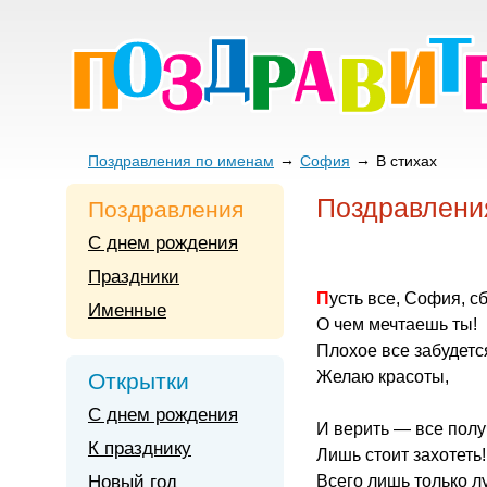
Поздравления по именам
София
В стихах
Поздравлени
Поздравления
С днем рождения
Праздники
Пусть все, София, с
Именные
О чем мечтаешь ты!
Плохое все забудетс
Желаю красоты,
Открытки
С днем рождения
И верить — все полу
К празднику
Лишь стоит захотеть!
Новый год
Всего лишь только л