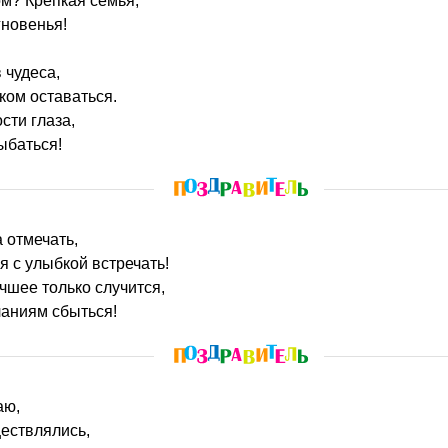
ом? Крепкая семья,
гновенья!
 чудеса,
ком оставаться.
ости глаза,
ыбаться!
а отмечать,
я с улыбкой встречать!
учшее только случится,
аниям сбыться!
аю,
ествлялись,