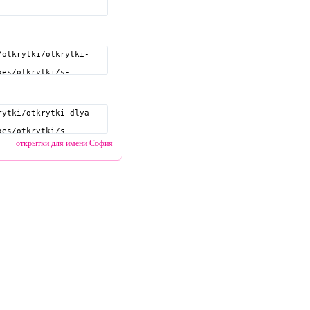
открытки для имени София
pozdravitelru@gmail.com