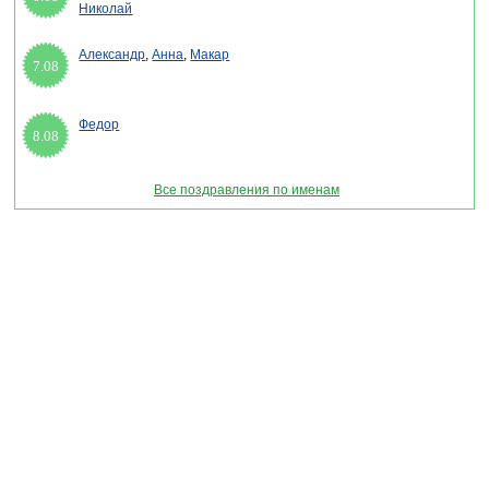
Николай
Александр
,
Анна
,
Макар
7.08
Федор
8.08
Все поздравления по именам
Раздел "Поздравления с днем рождения Марии в стихах" © 2013-2022, 2023.
Поздравления, Тосты, Открытки, Сценарии.
Внимание! Авторские материалы! При использовании материалов активная ссылка на
сайт обязательна!
Поздравительным сайтам ЗАПРЕЩЕНО использовать материалы! Моментальная
DMCA жалоба в Google.
pozdravitelru@gmail.com