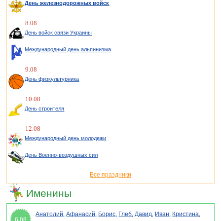
День железнодорожных войск
8.08
День войск связи Украины
Международный день альпинизма
9.08
День физкультурника
10.08
День строителя
12.08
Международный день молодежи
День Военно-воздушных сил
Все праздники
Именины
Анатолий
,
Афанасий
,
Борис
,
Глеб
,
Давид
,
Иван
,
Кристина
,
6.08