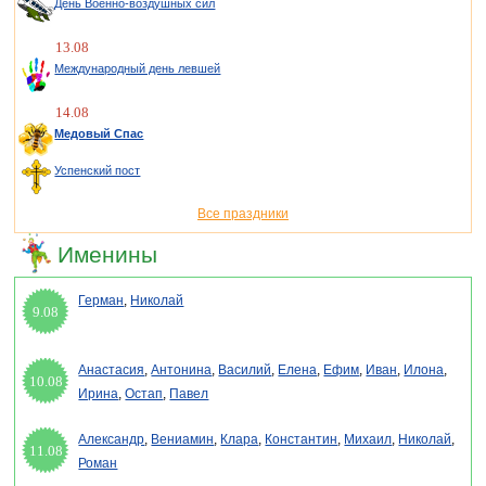
День Военно-воздушных сил
13.08
Международный день левшей
14.08
Медовый Спас
Успенский пост
Все праздники
Именины
Герман
,
Николай
9.08
Анастасия
,
Антонина
,
Василий
,
Елена
,
Ефим
,
Иван
,
Илона
,
10.08
Ирина
,
Остап
,
Павел
Александр
,
Вениамин
,
Клара
,
Константин
,
Михаил
,
Николай
,
11.08
Роман